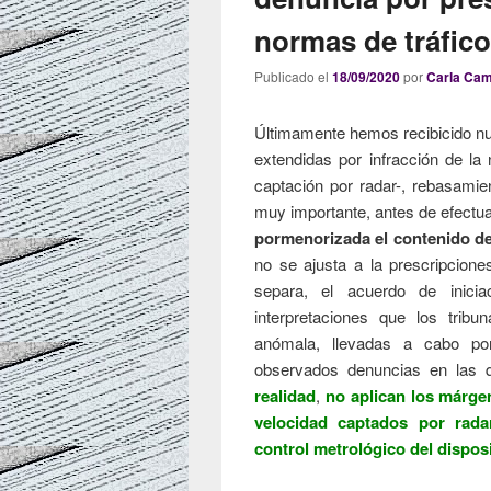
normas de tráfic
Publicado el
18/09/2020
por
Carla Ca
Últimamente hemos recibicido n
extendidas por infracción de la
captación por radar-, rebasamie
muy importante, antes de efectua
pormenorizada el contenido de
no se ajusta a la prescripcione
separa, el acuerdo de inicia
interpretaciones que los tribu
anómala, llevadas a cabo por
observados denuncias en las 
realidad
,
no aplican los márge
velocidad captados por rada
control metrológico del disposi