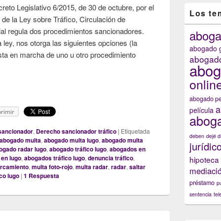
reto Legislativo 6/2015, de 30 de octubre, por el
Los te
 de la Ley sobre Tráfico, Circulación de
ial regula dos procedimientos sancionadores.
abog
 ley, nos otorga las siguientes opciones (la
abogado g
sta en marcha de uno u otro procedimiento
abogado
abog
é debo hacer si me han notificado una denuncia por presunta infracc
onlin
abogado pe
a
película
rimir
aboga
sancionador
,
Derecho sancionador tráfico
|
Etiquetada
deben
dejé d
abogado multa
,
abogado multa lugo
,
abogado multa
jurídic
ogado radar lugo
,
abogado tráfico lugo
,
abogados en
 en lugo
,
abogados tráfico lugo
,
denuncia tráfico
,
hipoteca
arcamiento
,
multa foto-rojo
,
multa radar
,
radar
,
saltar
mediaci
ico lugo
|
1
Respuesta
préstamo
p
sentencia
tel