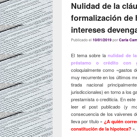
Nulidad de la clá
formalización de 
intereses deveng
Publicado el
10/01/2019
por
Carla Ca
El tema sobre la
nulidad de l
préstamo o crédito con ga
coloquialmente como «gastos de
muy recurrente en los últimos me
tirada nacional principalmen
jurisdiccionales) en torno a los 
prestamista o crediticia. En es
leer el post publicado (y 
consecuencia de los vaivenes de
lleva por título »
¿A quién corre
constitución de la hipoteca?
«.