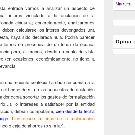
Mis tuits
sta entrada vamos a analizar un aspecto de
cial interés vinculado a la anulación de la
ionada cláusula; concretamente, analizaremos
 deben calcularse los interes devengados una
esta, haya sido declarada nula. Podría parecer
Opina 
estamos en presencia de un tema de escasa
ancia pero, al menos, desde un punto de vista
ico (en ocasiones, económicamente, no tiene, a
levancia.
en una reciente sentecia ha dado respuesta a la
n el hecho de si, en los supuestos de anulación
midor debía soportar los gastos de formalización
ario…), lo intereses a satisfacer por la entidad
ulación, debían computarse,
bien desde la fecha
pago
,
bien desde la fecha de la reclamación
co o caja de ahorros (o similar).