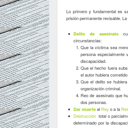
Lo primero y fundamental es sa
prisión permanente revisable. La 
Delito de asesinato
cu
circunstancias:
Que la víctima sea meno
persona especialmente v
discapacidad.
Que el hecho fuera subsig
el autor hubiera cometido
Que el delito se hubier
organización criminal.
Reo de asesinato que hu
dos personas.
Dar muerte
al
Rey
o a la
Rei
Destrucción
total o parcial
determinado por la discapac