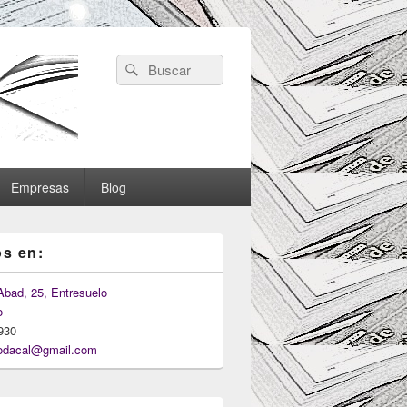
Search
Search
for:
Empresas
Blog
s en:
Abad, 25, Entresuelo
o
930
odacal@gmail.com