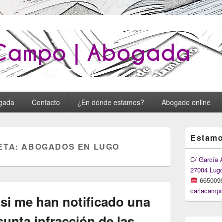
o : Carla Campo Abogada
gada
Contacto
¿En dónde estamos?
Abogado online
Primary
Estamo
Sidebar
ETA:
ABOGADOS EN LUGO
Widget
Area
C/ García 
27004 Lug
665009
carlacamp
si me han notificado una
unta infracción de las