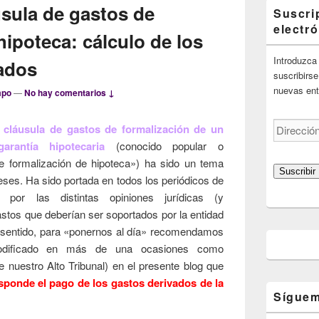
usula de gastos de
Suscri
electr
hipoteca: cálculo de los
Introduzca 
ados
suscribirse
nuevas ent
mpo
—
No hay comentarios ↓
Dirección
a cláusula de gastos de formalización de un
de
rantía hipotecaria
(conocido popular o
correo
 formalización de hipoteca») ha sido un tema
electrónico
Suscribir
ses. Ha sido portada en todos los periódicos de
te por las distintas opiniones jurídicas (y
gastos que deberían ser soportados por la entidad
te sentido, para «ponernos al día» recomendamos
modificado en más de una ocasiones como
 nuestro Alto Tribunal) en el presente blog que
sponde el pago de los gastos derivados de la
Síguem