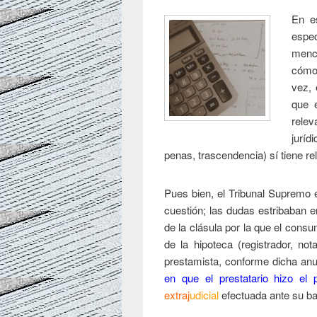
En e
espe
menc
cómo
vez, 
que 
relev
juríd
penas, trascendencia) sí tiene re
Pues bien, el Tribunal Supremo 
cuestión; las dudas estribaban e
de la clásula por la que el consu
de la hipoteca (registrador, not
prestamista, conforme dicha an
en que el prestatario hizo el 
extraj
udicia
l
efectuada ante su ban