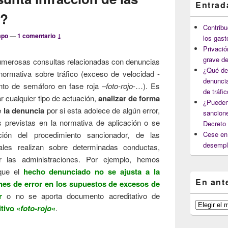
Entrad
o?
Contribu
mpo
—
1 comentario ↓
los gast
Privació
grave de
umerosas consultas relacionadas con denuncias
¿Qué deb
 normativa sobre tráfico (exceso de velocidad -
denuncia
nto de semáforo en fase roja –
foto-rojo
-…). Es
de tráfi
r cualquier tipo de actuación,
analizar de forma
¿Pueden
 la denuncia
por si esta adolece de algún error,
sancione
s previstas en la normativa de aplicación o se
Decreto
ción del procedimiento sancionador, de las
Cese en 
desempl
nales realizan sobre determinadas conductas,
 las administraciones. Por ejemplo, hemos
que el
hecho denunciado no se ajusta a la
En ant
nes de error en los supuestos de excesos de
r
o no se aporta documento acreditativo de
En
tivo «
foto-rojo
«
.
anteriores
capítulos