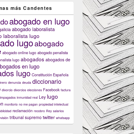
mas más Candentes
abogado en lugo
ado
abogado laboralista
alicia
 laboralista lugo
ado lugo
ión de las normas de tráfico?
abogado
e
abogado online lugo
abogado penalista
abogados
abogados de
nalista lugo
bogados en lugo
dos lugo
Constitución Española
diccionario
inero
denuncia
deuda
o
Facebook
divorcio
divorcios
elecciones
factura
lugo
Ley
impagados
inmunidad real
ón
monitorio
no me pagan
propiedad intelectual
reclamación
ublicidad
recobro
Rey
salarios
twitter
tribunal supremo
evisión
whatsapp