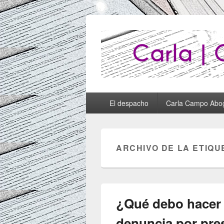
Abogados Lug
Abogados Lugo
Menú
El despacho
Carla Campo Abo
principal
ARCHIVO DE LA ETIQU
¿Qué debo hacer 
denuncia por pres