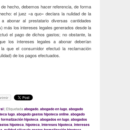
o de hecho, debemos hacer referencia, de forma
hecho: el juez «a quo» declara la nulidad de la
 a abonar al prestatario diversas cantidades
) más los intereses legales generados desde la
ctuó el pago de dichos gastos; no obstante, la
 que los intereses legales a abonar deberían
la que el consumidor efectuó la reclamación
nulidad) de los pagos efectuados.
usula de gastos de formalización de hipoteca: cálculo de los interes
rimir
al
|
Etiquetada
abogado
,
abogado en lugo
,
abogado
teca lugo
,
abogado gastos hipoteca online
,
abogado
 formalización hipoteca
,
abogados en lugo
,
abogados
astos hipoteca
,
hipoteca
,
intereses hipoteca
,
intereses
ca
,
nulidad cláusula gastos formalización hipoteca
,