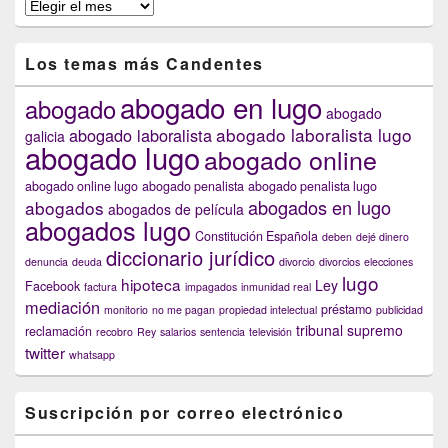
En
anteriores
capítulos
Los temas más Candentes
abogado en lugo
abogado
abogado
abogado laboralista lugo
abogado laboralista
galicia
abogado lugo
abogado online
abogado online lugo
abogado penalista
abogado penalista lugo
abogados en lugo
abogados
abogados de película
abogados lugo
Constitución Española
deben
dejé dinero
diccionario jurídico
denuncia
deuda
divorcio
divorcios
elecciones
lugo
hipoteca
Ley
Facebook
factura
impagados
inmunidad real
mediación
préstamo
monitorio
no me pagan
propiedad intelectual
publicidad
tribunal supremo
reclamación
recobro
Rey
salarios
sentencia
televisión
twitter
whatsapp
Suscripción por correo electrónico