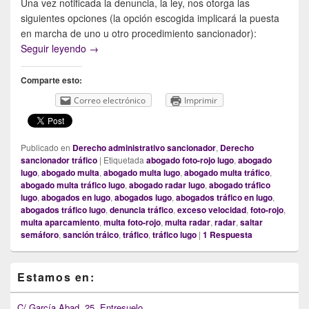
Una vez notificada la denuncia, la ley, nos otorga las
siguientes opciones (la opción escogida implicará la puesta
en marcha de uno u otro procedimiento sancionador):
¿Qué debo hacer si me han notificado una denunci
Seguir leyendo
→
Comparte esto:
Correo electrónico
Imprimir
Publicado en
Derecho administrativo sancionador
,
Derecho
sancionador tráfico
|
Etiquetada
abogado foto-rojo lugo
,
abogado
lugo
,
abogado multa
,
abogado multa lugo
,
abogado multa tráfico
,
abogado multa tráfico lugo
,
abogado radar lugo
,
abogado tráfico
lugo
,
abogados en lugo
,
abogados lugo
,
abogados tráfico en lugo
,
abogados tráfico lugo
,
denuncia tráfico
,
exceso velocidad
,
foto-rojo
,
multa aparcamiento
,
multa foto-rojo
,
multa radar
,
radar
,
saltar
semáforo
,
sanción tráico
,
tráfico
,
tráfico lugo
|
1
Respuesta
Primary
Estamos en:
Sidebar
Widget
Area
C/ García Abad, 25, Entresuelo