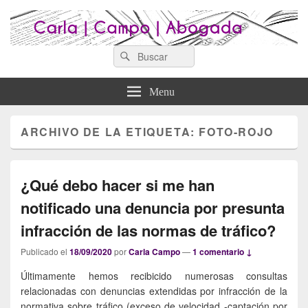
Search
Abogados Lugo : Carla Campo
Search
Abogados Lugo
for:
Abogada
Menu
ARCHIVO DE LA ETIQUETA:
FOTO-ROJO
¿Qué debo hacer si me han
notificado una denuncia por presunta
infracción de las normas de tráfico?
Publicado el
18/09/2020
por
Carla Campo
—
1 comentario ↓
Últimamente hemos recibicido numerosas consultas
relacionadas con denuncias extendidas por infracción de la
normativa sobre tráfico (exceso de velocidad -captación por