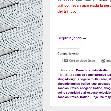
tráfico, llevan aparejada la pé
del tráfico
.
Los márgenes de e
Seguir leyendo
→
Comparte esto:
Correo electrónico
Imp
Publicado en
Derecho administrativo
,
Etiquetada
abogado administrativo lu
abogado lugo
,
abogado multa radar
,
a
abogado multas tráfico lugo
,
abogado 
sanción tráfico
,
abogado tráfico
,
aboga
delito seguridad vial
,
exceso velocida
sanción tráfico
,
tráfico
|
Deja una res