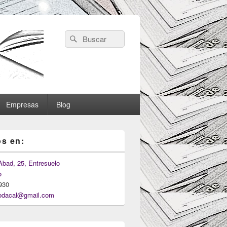
Search
Search
for:
Empresas
Blog
s en:
Abad, 25, Entresuelo
o
930
odacal@gmail.com