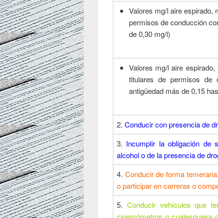
Valores mg/l aire espirado, 
permisos de conducción co
de 0,30 mg/l)
Valores mg/l aire espirado,
titulares de permisos d
antigüedad más de 0,15 has
2.
Conducir con presencia de d
3.
Incumplir la obligación de
alcohol o de la presencia de dr
4.
Conducir de forma temeraria, 
o participar en carreras o comp
5.
Conducir vehículos que te
cinemómetros o cualesquiera o