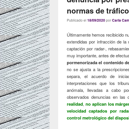
normas de tráfic
Publicado el
18/09/2020
por
Carla Ca
Últimamente hemos recibicido n
extendidas por infracción de la
captación por radar-, rebasamie
muy importante, antes de efectua
pormenorizada el contenido de
no se ajusta a la prescripcione
separa, el acuerdo de inicia
interpretaciones que los tribu
anómala, llevadas a cabo por
observados denuncias en las 
realidad
,
no aplican los márge
velocidad captados por rada
control metrológico del disposi