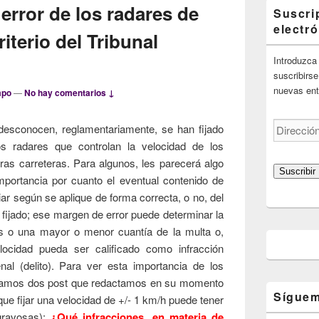
rror de los radares de
Suscri
electr
riterio del Tribunal
Introduzca 
suscribirse
nuevas ent
mpo
—
No hay comentarios ↓
Dirección
esconocen, reglamentariamente, se han fijado
de
s radares que controlan la velocidad de los
correo
ras carreteras. Para algunos, les parecerá algo
electrónico
Suscribir
importancia por cuanto el eventual contenido de
ar según se aplique de forma correcta, o no, del
fijado; ese margen de error puede determinar la
 o una mayor o menor cuantía de la multa o,
ocidad pueda ser calificado como infracción
enal (delito). Para ver esta importancia de los
damos dos post que redactamos en su momento
Síguem
ue fijar una velocidad de +/- 1 km/h puede tener
ravosas):
¿Qué infracciones, en materia de