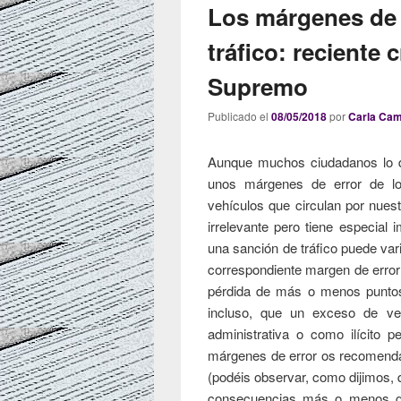
Los márgenes de e
tráfico: reciente c
Supremo
Publicado el
08/05/2018
por
Carla Ca
Aunque muchos ciudadanos lo d
unos márgenes de error de lo
vehículos que circulan por nuest
irrelevante pero tiene especial 
una sanción de tráfico puede vari
correspondiente margen de error 
pérdida de más o menos puntos
incluso, que un exceso de vel
administrativa o como ilícito p
márgenes de error os recomen
(podéis observar, como dijimos, q
consecuencias más o menos g