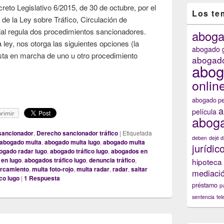
reto Legislativo 6/2015, de 30 de octubre, por el
Los te
 de la Ley sobre Tráfico, Circulación de
ial regula dos procedimientos sancionadores.
abog
 ley, nos otorga las siguientes opciones (la
abogado g
sta en marcha de uno u otro procedimiento
abogado
abog
é debo hacer si me han notificado una denuncia por presunta infracc
onlin
abogado pe
a
película
rimir
aboga
sancionador
,
Derecho sancionador tráfico
|
Etiquetada
deben
dejé d
abogado multa
,
abogado multa lugo
,
abogado multa
jurídic
ogado radar lugo
,
abogado tráfico lugo
,
abogados en
 en lugo
,
abogados tráfico lugo
,
denuncia tráfico
,
hipoteca
arcamiento
,
multa foto-rojo
,
multa radar
,
radar
,
saltar
mediaci
ico lugo
|
1
Respuesta
préstamo
p
sentencia
tel