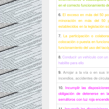
en el correcto funcionamiento de
6.
El exceso en más del 50 por
minoración en más del 50 p
establecidos en la legislación so
7.
La participación o colabor
colocación o puesta en funcion
funcionamiento del uso del tacóg
8.
Conducir un vehículo con un 
habilite para ello
9.
Arrojar a la vía o en sus 
incendios, accidentes de circulac
10.
Incumplir las disposicione
obligación de detenerse en 
semáforos con luz roja encendi
11.
Incumplir las disposiciones