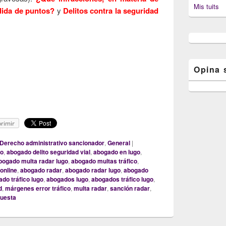
Mis tuits
rdida de puntos?
y
Delitos contra la seguridad
Opina 
rror de los radares de tráfico: reciente criterio del Tribunal Supremo
rimir
Derecho administrativo sancionador
,
General
|
go
,
abogado delito seguridad vial
,
abogado en lugo
,
bogado multa radar lugo
,
abogado multas tráfico
,
online
,
abogado radar
,
abogado radar lugo
,
abogado
do tráfico lugo
,
abogados lugo
,
abogados tráfico lugo
,
d
,
márgenes error tráfico
,
multa radar
,
sanción radar
,
puesta