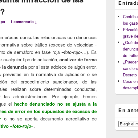
Entrad
o?
Contribu
mpo
—
1 comentario ↓
los gast
Privació
grave de
umerosas consultas relacionadas con denuncias
¿Qué deb
 normativa sobre tráfico (exceso de velocidad -
denuncia
nto de semáforo en fase roja –
foto-rojo
-…). Es
de tráfi
r cualquier tipo de actuación,
analizar de forma
¿Pueden
 la denuncia
por si esta adolece de algún error,
sancione
s previstas en la normativa de aplicación o se
Decreto
ción del procedimiento sancionador, de las
Cese en 
desempl
nales realizan sobre determinadas conductas,
 las administraciones. Por ejemplo, hemos
que el
hecho denunciado no se ajusta a la
En ant
nes de error en los supuestos de excesos de
r
o no se aporta documento acreditativo de
En
tivo «
foto-rojo
«
.
anteriores
capítulos