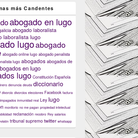
mas más Candentes
abogado en lugo
ado
abogado laboralista
alicia
 laboralista lugo
ado lugo
ión de las normas de tráfico?
abogado
e
abogado online lugo
abogado penalista
abogados
abogados de
nalista lugo
bogados en lugo
dos lugo
Constitución Española
diccionario
inero
denuncia
deuda
o
Facebook
divorcio
divorcios
elecciones
factura
lugo
Ley
impagados
inmunidad real
ón
monitorio
no me pagan
propiedad intelectual
reclamación
ublicidad
recobro
Rey
salarios
twitter
tribunal supremo
evisión
whatsapp