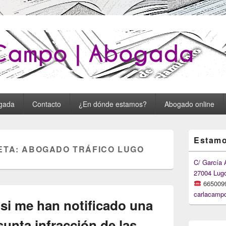
o : Carla Campo Abogada
gada
Contacto
¿En dónde estamos?
Abogado online
Primary
Estamo
Sidebar
ETA:
ABOGADO TRÁFICO LUGO
Widget
Area
C/ García 
27004 Lug
665009
carlacamp
si me han notificado una
unta infracción de las