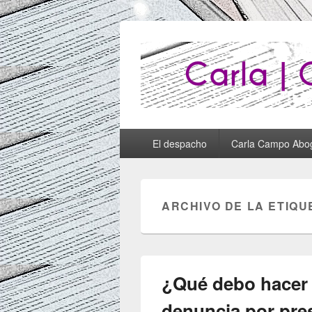
Abogados Lug
Abogados Lugo
Menú
El despacho
Carla Campo Abo
principal
ARCHIVO DE LA ETIQU
¿Qué debo hacer 
denuncia por pres