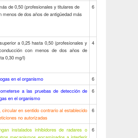
más de 0,50 (profesionales y titulares de
6
n menos de dos años de antigüedad más
 superior a 0,25 hasta 0,50 (profesionales y
4
e conducción con menos de dos años de
ta 0,30 mg/l)
rogas en el organismo
6
 someterse a las pruebas de detección de
6
ogas en el organismo
circular en sentido contrario al establecido
6
eticiones no autorizadas
ngan instalados inhibidores de radares o
6
tros mecanismos encaminados a interferir