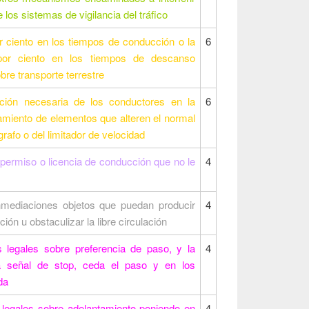
 los sistemas de vigilancia del tráfico
 ciento en los tiempos de conducción o la
6
or ciento en los tiempos de descanso
bre transporte terrestre
ación necesaria de los conductores en la
6
amiento de elementos que alteren el normal
rafo o del limitador de velocidad
permiso o licencia de conducción que no le
4
inmediaciones objetos que puedan producir
4
ión u obstaculizar la libre circulación
s legales sobre preferencia de paso, y la
4
la señal de stop, ceda el paso y en los
da
 legales sobre adelantamiento poniendo en
4