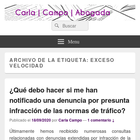
Search
Abogados Lugo : Carla Campo
Search
Abogados Lugo
for:
Abogada
Menu
ARCHIVO DE LA ETIQUETA:
EXCESO
VELOCIDAD
¿Qué debo hacer si me han
notificado una denuncia por presunta
infracción de las normas de tráfico?
Publicado el
18/09/2020
por
Carla Campo
—
1 comentario ↓
Últimamente hemos recibicido numerosas consultas
relacionadas con denuncias extendidas por infracción de la