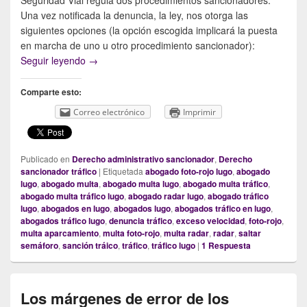
Una vez notificada la denuncia, la ley, nos otorga las
siguientes opciones (la opción escogida implicará la puesta
en marcha de uno u otro procedimiento sancionador):
¿Qué debo hacer si me han notificado una denunci
Seguir leyendo
→
Comparte esto:
Correo electrónico
Imprimir
Publicado en
Derecho administrativo sancionador
,
Derecho
sancionador tráfico
|
Etiquetada
abogado foto-rojo lugo
,
abogado
lugo
,
abogado multa
,
abogado multa lugo
,
abogado multa tráfico
,
abogado multa tráfico lugo
,
abogado radar lugo
,
abogado tráfico
lugo
,
abogados en lugo
,
abogados lugo
,
abogados tráfico en lugo
,
abogados tráfico lugo
,
denuncia tráfico
,
exceso velocidad
,
foto-rojo
,
multa aparcamiento
,
multa foto-rojo
,
multa radar
,
radar
,
saltar
semáforo
,
sanción tráico
,
tráfico
,
tráfico lugo
|
1
Respuesta
Los márgenes de error de los