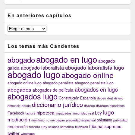
En anteriores capítulos
En
anteriores
capítulos
Los temas más Candentes
abogado en lugo
abogado
abogado
abogado laboralista lugo
abogado laboralista
galicia
abogado lugo
abogado online
abogado online lugo
abogado penalista
abogado penalista lugo
abogados en lugo
abogados
abogados de película
abogados lugo
Constitución Española
deben
dejé dinero
diccionario jurídico
denuncia
deuda
divorcio
divorcios
elecciones
lugo
hipoteca
Ley
Facebook
factura
impagados
inmunidad real
mediación
préstamo
monitorio
no me pagan
propiedad intelectual
publicidad
tribunal supremo
reclamación
recobro
Rey
salarios
sentencia
televisión
twitter
whatsapp