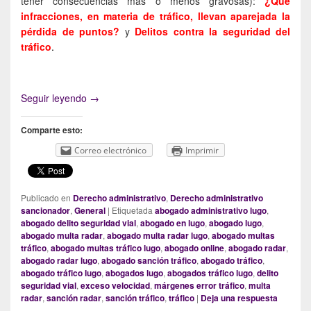
tener consecuencias más o menos gravosas):
¿Qué
infracciones, en materia de tráfico, llevan aparejada la
pérdida de puntos?
y
Delitos contra la seguridad del
tráfico
.
Los márgenes de error de los radares de tráfico: r
Seguir leyendo
→
Comparte esto:
Correo electrónico
Imprimir
Publicado en
Derecho administrativo
,
Derecho administrativo
sancionador
,
General
|
Etiquetada
abogado administrativo lugo
,
abogado delito seguridad vial
,
abogado en lugo
,
abogado lugo
,
abogado multa radar
,
abogado multa radar lugo
,
abogado multas
tráfico
,
abogado multas tráfico lugo
,
abogado online
,
abogado radar
,
abogado radar lugo
,
abogado sanción tráfico
,
abogado tráfico
,
abogado tráfico lugo
,
abogados lugo
,
abogados tráfico lugo
,
delito
seguridad vial
,
exceso velocidad
,
márgenes error tráfico
,
multa
radar
,
sanción radar
,
sanción tráfico
,
tráfico
|
Deja una respuesta