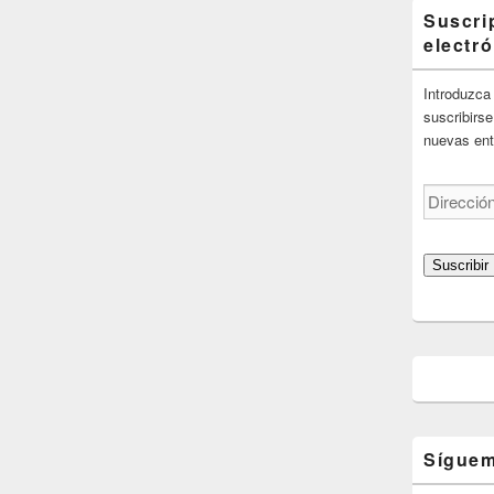
Suscri
electr
Introduzca 
suscribirse
nuevas ent
Dirección
de
correo
electrónico
Suscribir
Síguem