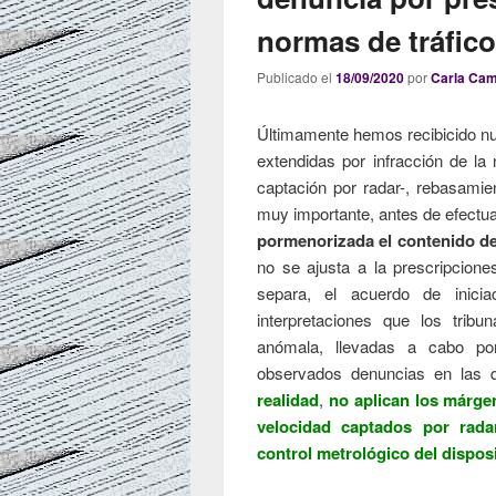
normas de tráfic
Publicado el
18/09/2020
por
Carla Ca
Últimamente hemos recibicido n
extendidas por infracción de la
captación por radar-, rebasamie
muy importante, antes de efectua
pormenorizada el contenido de
no se ajusta a la prescripcione
separa, el acuerdo de inicia
interpretaciones que los tribu
anómala, llevadas a cabo por
observados denuncias en las 
realidad
,
no aplican los márge
velocidad captados por rada
control metrológico del disposi