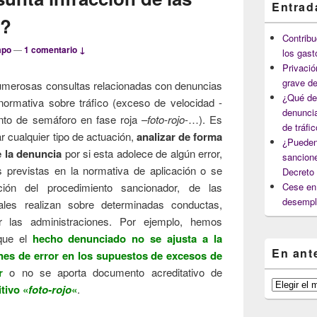
Entrad
o?
Contribu
mpo
—
1 comentario ↓
los gast
Privació
grave de
umerosas consultas relacionadas con denuncias
¿Qué deb
 normativa sobre tráfico (exceso de velocidad -
denuncia
nto de semáforo en fase roja –
foto-rojo
-…). Es
de tráfi
r cualquier tipo de actuación,
analizar de forma
¿Pueden
 la denuncia
por si esta adolece de algún error,
sancione
s previstas en la normativa de aplicación o se
Decreto
ción del procedimiento sancionador, de las
Cese en 
desempl
nales realizan sobre determinadas conductas,
 las administraciones. Por ejemplo, hemos
que el
hecho denunciado no se ajusta a la
En ant
nes de error en los supuestos de excesos de
r
o no se aporta documento acreditativo de
En
tivo «
foto-rojo
«
.
anteriores
capítulos