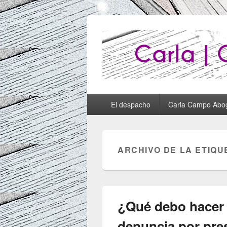
Abogados Lug
Abogados Lugo
Menú
El despacho
Carla Campo Abo
principal
ARCHIVO DE LA ETIQU
¿Qué debo hacer 
denuncia por pres