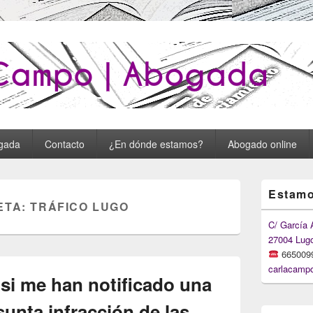
o : Carla Campo Abogada
gada
Contacto
¿En dónde estamos?
Abogado online
Primary
Estamo
Sidebar
ETA:
TRÁFICO LUGO
Widget
Area
C/ García 
27004 Lug
665009
carlacamp
si me han notificado una
unta infracción de las