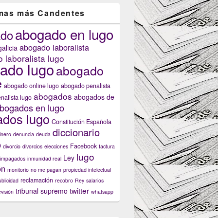
mas más Candentes
abogado en lugo
ado
abogado laboralista
alicia
 laboralista lugo
ado lugo
ión de las normas de tráfico?
abogado
e
abogado online lugo
abogado penalista
abogados
abogados de
nalista lugo
bogados en lugo
dos lugo
Constitución Española
diccionario
inero
denuncia
deuda
o
Facebook
divorcio
divorcios
elecciones
factura
lugo
Ley
impagados
inmunidad real
ón
monitorio
no me pagan
propiedad intelectual
reclamación
ublicidad
recobro
Rey
salarios
twitter
tribunal supremo
evisión
whatsapp