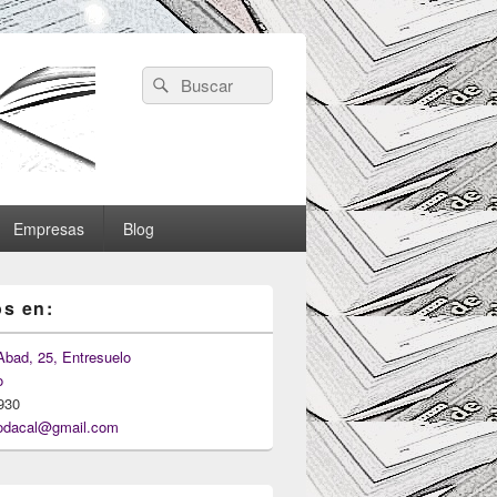
Search
Search
for:
Empresas
Blog
s en:
Abad, 25, Entresuelo
o
930
odacal@gmail.com