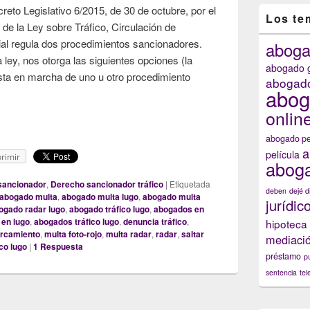
reto Legislativo 6/2015, de 30 de octubre, por el
Los te
 de la Ley sobre Tráfico, Circulación de
ial regula dos procedimientos sancionadores.
abog
 ley, nos otorga las siguientes opciones (la
abogado g
sta en marcha de uno u otro procedimiento
abogado
abog
é debo hacer si me han notificado una denuncia por presunta infracc
onlin
abogado pe
a
película
rimir
aboga
sancionador
,
Derecho sancionador tráfico
|
Etiquetada
deben
dejé d
abogado multa
,
abogado multa lugo
,
abogado multa
jurídic
ogado radar lugo
,
abogado tráfico lugo
,
abogados en
 en lugo
,
abogados tráfico lugo
,
denuncia tráfico
,
hipoteca
arcamiento
,
multa foto-rojo
,
multa radar
,
radar
,
saltar
mediaci
ico lugo
|
1
Respuesta
préstamo
p
sentencia
tel