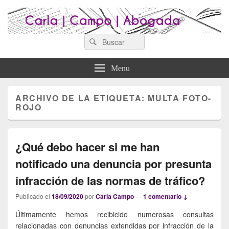
Search
Abogados Lugo : Carla Campo
Search
Abogados Lugo
for:
Abogada
Menu
ARCHIVO DE LA ETIQUETA:
MULTA FOTO-
ROJO
¿Qué debo hacer si me han
notificado una denuncia por presunta
infracción de las normas de tráfico?
Publicado el
18/09/2020
por
Carla Campo
—
1 comentario ↓
Últimamente hemos recibicido numerosas consultas
relacionadas con denuncias extendidas por infracción de la