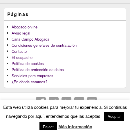
Páginas
Abogado online
Aviso legal
Carla Campo Abogada
Condiciones generales de contratación
Contacto
El despacho
Política de cookies
Política de protección de datos
Servicios para empresas
¿En dónde estamos?
Esta web utiliza cookies para mejorar tu experiencia. Si continúas
Copyright © 2026
Abogados Lugo : Carla Campo Abogada
. Todos los Derechos
navegando por aquí, entendemos que las aceptas.
Aceptar
Reservados.
Más información
Reject
Theme: Catch Box by
Catch Themes