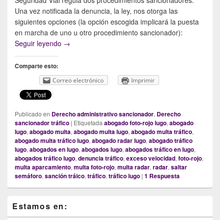
Una vez notificada la denuncia, la ley, nos otorga las
siguientes opciones (la opción escogida implicará la puesta
en marcha de uno u otro procedimiento sancionador):
¿Qué debo hacer si me han notificado una denunci
Seguir leyendo
→
Comparte esto:
Correo electrónico
Imprimir
Publicado en
Derecho administrativo sancionador
,
Derecho
sancionador tráfico
|
Etiquetada
abogado foto-rojo lugo
,
abogado
lugo
,
abogado multa
,
abogado multa lugo
,
abogado multa tráfico
,
abogado multa tráfico lugo
,
abogado radar lugo
,
abogado tráfico
lugo
,
abogados en lugo
,
abogados lugo
,
abogados tráfico en lugo
,
abogados tráfico lugo
,
denuncia tráfico
,
exceso velocidad
,
foto-rojo
,
multa aparcamiento
,
multa foto-rojo
,
multa radar
,
radar
,
saltar
semáforo
,
sanción tráico
,
tráfico
,
tráfico lugo
|
1
Respuesta
Primary
Estamos en:
Sidebar
Widget