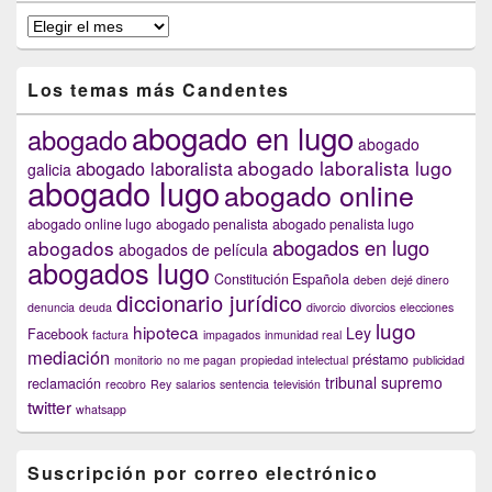
En
anteriores
capítulos
Los temas más Candentes
abogado en lugo
abogado
abogado
abogado laboralista lugo
abogado laboralista
galicia
abogado lugo
abogado online
abogado online lugo
abogado penalista
abogado penalista lugo
abogados en lugo
abogados
abogados de película
abogados lugo
Constitución Española
deben
dejé dinero
diccionario jurídico
denuncia
deuda
divorcio
divorcios
elecciones
lugo
hipoteca
Ley
Facebook
factura
impagados
inmunidad real
mediación
préstamo
monitorio
no me pagan
propiedad intelectual
publicidad
tribunal supremo
reclamación
recobro
Rey
salarios
sentencia
televisión
twitter
whatsapp
Suscripción por correo electrónico