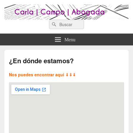
Search
Abogados Lugo : Carla Campo
Search
Abogados Lugo
for:
Abogada
Menu
¿En dónde estamos?
Nos puedes encontrar aquí
⇓⇓⇓