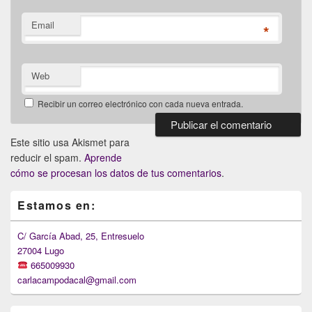
Email
*
Web
Recibir un correo electrónico con cada nueva entrada.
Este sitio usa Akismet para
reducir el spam.
Aprende
cómo se procesan los datos de tus comentarios
.
Primary
Estamos en:
Sidebar
Widget
Area
C/ García Abad, 25, Entresuelo
27004 Lugo
665009930
carlacampodacal@gmail.com