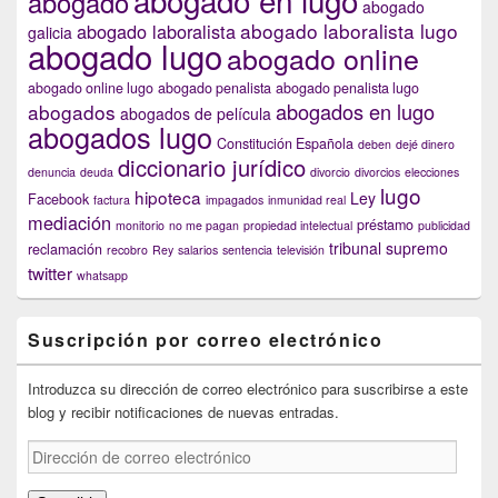
abogado
abogado
abogado laboralista lugo
abogado laboralista
galicia
abogado lugo
abogado online
abogado online lugo
abogado penalista
abogado penalista lugo
abogados en lugo
abogados
abogados de película
abogados lugo
Constitución Española
deben
dejé dinero
diccionario jurídico
denuncia
deuda
divorcio
divorcios
elecciones
lugo
hipoteca
Ley
Facebook
factura
impagados
inmunidad real
mediación
préstamo
monitorio
no me pagan
propiedad intelectual
publicidad
tribunal supremo
reclamación
recobro
Rey
salarios
sentencia
televisión
twitter
whatsapp
Suscripción por correo electrónico
Introduzca su dirección de correo electrónico para suscribirse a este
blog y recibir notificaciones de nuevas entradas.
Dirección
de
correo