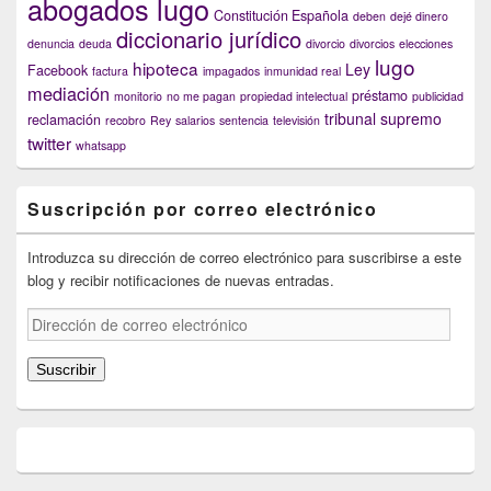
abogados lugo
Constitución Española
deben
dejé dinero
diccionario jurídico
denuncia
deuda
divorcio
divorcios
elecciones
lugo
hipoteca
Ley
Facebook
factura
impagados
inmunidad real
mediación
préstamo
monitorio
no me pagan
propiedad intelectual
publicidad
tribunal supremo
reclamación
recobro
Rey
salarios
sentencia
televisión
twitter
whatsapp
Suscripción por correo electrónico
Introduzca su dirección de correo electrónico para suscribirse a este
blog y recibir notificaciones de nuevas entradas.
Dirección
de
correo
Suscribir
electrónico