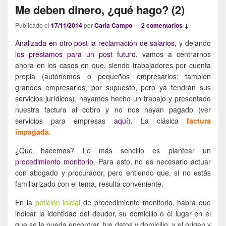
Me deben dinero, ¿qué hago? (2)
Publicado el
17/11/2014
por
Carla Campo
—
2 comentarios ↓
Analizada en otro post la reclamación de salarios
, y dejando
los préstamos para un post futuro
, vamos a centrarnos
ahora en los casos en que, siendo trabajadores por cuenta
propia (autónomos o pequeños empresarios; también
grandes empresarios, por supuesto, pero ya tendrán sus
servicios jurídicos), hayamos hecho un trabajo y presentado
nuestra factura al cobro y no nos hayan pagado (ver
servicios para empresas
aquí
). La clásica
factura
impagada
.
¿Qué hacemos? Lo más sencillo es plantear un
procedimiento monitorio
. Para esto, no es necesario actuar
con abogado y procurador, pero entiendo que, si no estás
familiarizado con el tema, resulta conveniente.
En la
petición inicial
de procedimiento monitorio, habrá que
indicar la identidad del deudor, su domicilio o el lugar en el
que se le pueda encontrar, tus datos y domicilio, y el origen y