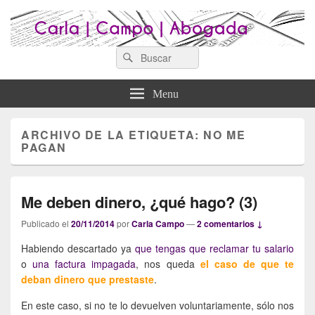
Search
Abogados Lugo : Carla Campo
Search
Abogados Lugo
for:
Abogada
Menu
ARCHIVO DE LA ETIQUETA:
NO ME
PAGAN
Me deben dinero, ¿qué hago? (3)
Publicado el
20/11/2014
por
Carla Campo
—
2 comentarios ↓
Habiendo descartado ya
que tengas que reclamar tu salario
o
una factura impagada
, nos queda
el caso de que te
deban dinero que prestaste
.
En este caso, si no te lo devuelven voluntariamente, sólo nos