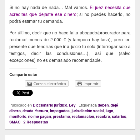
Si no hay nada de nada… Mal vamos.
El juez necesita que
acredites que dejaste ese dinero
; si no puedes hacerlo, no
podrá estimar tu demanda.
Por último, decir que no hace falta abogado/procurador para
reclamar menos de 2.000 € (y tampoco hay tasa), pero ten
presente que tendrías que ir a juicio tú solo (interrogar solo a
testigos, decir las conclusiones…), así que (salvo
excepciones) no es demasiado recomendable.
Comparte esto:
Correo electrónico
Imprimir
Publicado en
Diccionario jurídico
,
Ley
|
Etiquetada
deben
,
dejé
dinero
,
deuda
,
factura
,
impagados
,
jurisdicción social
,
lugo
,
monitorio
,
no me pagan
,
préstamo
,
reclamación
,
recobro
,
salarios
,
SMAC
|
2
Respuestas