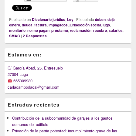
Publicado en
Diccionario jurídico
,
Ley
|
Etiquetada
deben
,
dejé
dinero
,
deuda
,
factura
,
impagados
,
jurisdicción social
,
lugo
,
monitorio
,
no me pagan
,
préstamo
,
reclamación
,
recobro
,
salarios
,
SMAC
|
2
Respuestas
Primary
Estamos en:
Sidebar
Widget
Area
C/ García Abad, 25, Entresuelo
27004 Lugo
665009930
carlacampodacal@gmail.com
Entradas recientes
Contribución de la subcomunidad de garajes a los gastos
comunes del edificio
Privación de la patria potestad: incumplimiento grave de las