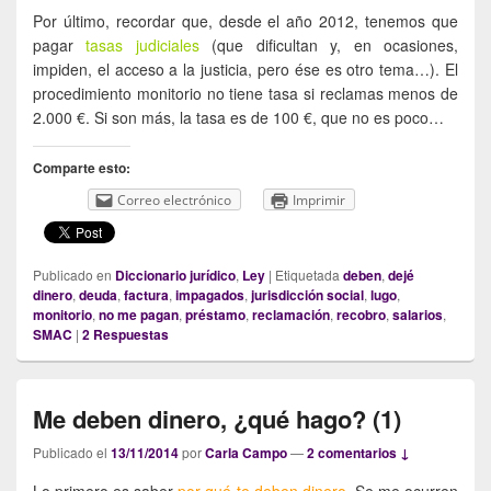
Por último, recordar que, desde el año 2012, tenemos que
pagar
tasas judiciales
(que dificultan y, en ocasiones,
impiden, el acceso a la justicia, pero ése es otro tema…). El
procedimiento monitorio no tiene tasa si reclamas menos de
2.000 €. Si son más, la tasa es de 100 €, que no es poco…
Comparte esto:
Correo electrónico
Imprimir
Publicado en
Diccionario jurídico
,
Ley
|
Etiquetada
deben
,
dejé
dinero
,
deuda
,
factura
,
impagados
,
jurisdicción social
,
lugo
,
monitorio
,
no me pagan
,
préstamo
,
reclamación
,
recobro
,
salarios
,
SMAC
|
2
Respuestas
Me deben dinero, ¿qué hago? (1)
Publicado el
13/11/2014
por
Carla Campo
—
2 comentarios ↓
Lo primero es saber
por qué te deben dinero
. Se me ocurren