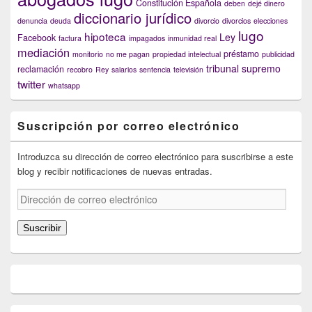
Constitución Española
deben
dejé dinero
diccionario jurídico
denuncia
deuda
divorcio
divorcios
elecciones
lugo
hipoteca
Ley
Facebook
factura
impagados
inmunidad real
mediación
préstamo
monitorio
no me pagan
propiedad intelectual
publicidad
tribunal supremo
reclamación
recobro
Rey
salarios
sentencia
televisión
twitter
whatsapp
Suscripción por correo electrónico
Introduzca su dirección de correo electrónico para suscribirse a este
blog y recibir notificaciones de nuevas entradas.
Dirección
de
correo
Suscribir
electrónico