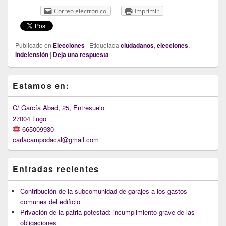
Correo electrónico
Imprimir
Publicado en
Elecciones
|
Etiquetada
ciudadanos
,
elecciones
,
indefensión
|
Deja una respuesta
Primary
Estamos en:
Sidebar
Widget
Area
C/ García Abad, 25, Entresuelo
27004 Lugo
665009930
carlacampodacal@gmail.com
Entradas recientes
Contribución de la subcomunidad de garajes a los gastos
comunes del edificio
Privación de la patria potestad: incumplimiento grave de las
obligaciones