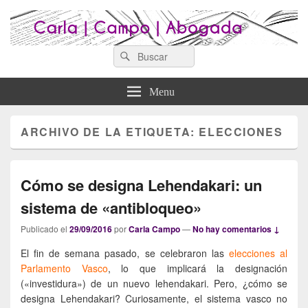
Search
Abogados Lugo : Carla Campo
Search
Abogados Lugo
for:
Abogada
Menu
ARCHIVO DE LA ETIQUETA:
ELECCIONES
Cómo se designa Lehendakari: un
sistema de «antibloqueo»
Publicado el
29/09/2016
por
Carla Campo
—
No hay comentarios ↓
El fin de semana pasado, se celebraron las
elecciones al
Parlamento Vasco
, lo que implicará la designación
(«investidura») de un nuevo lehendakari. Pero, ¿cómo se
designa Lehendakari? Curiosamente, el sistema vasco no