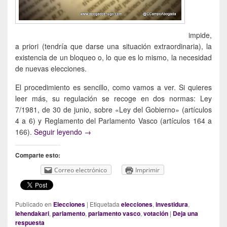
impide,
a priori (tendría que darse una situación extraordinaria), la
existencia de un bloqueo o, lo que es lo mismo, la necesidad
de nuevas elecciones.
El procedimiento es sencillo, como vamos a ver. Si quieres
leer más, su regulación se recoge en dos normas: Ley
7/1981, de 30 de junio, sobre «Ley del Gobierno» (artículos
4 a 6) y Reglamento del Parlamento Vasco (artículos 164 a
Cómo se designa Lehendakari: un sistema d
166).
Seguir leyendo
→
Comparte esto:
Correo electrónico
Imprimir
Publicado en
Elecciones
|
Etiquetada
elecciones
,
investidura
,
lehendakari
,
parlamento
,
parlamento vasco
,
votación
|
Deja una
respuesta