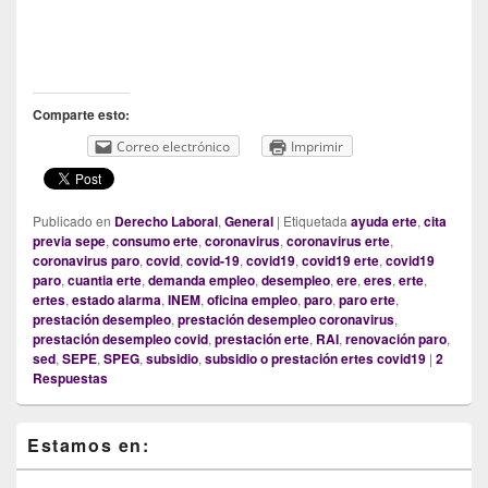
Comparte esto:
Correo electrónico
Imprimir
Publicado en
Derecho Laboral
,
General
|
Etiquetada
ayuda erte
,
cita
previa sepe
,
consumo erte
,
coronavirus
,
coronavirus erte
,
coronavirus paro
,
covid
,
covid-19
,
covid19
,
covid19 erte
,
covid19
paro
,
cuantia erte
,
demanda empleo
,
desempleo
,
ere
,
eres
,
erte
,
ertes
,
estado alarma
,
INEM
,
oficina empleo
,
paro
,
paro erte
,
prestación desempleo
,
prestación desempleo coronavirus
,
prestación desempleo covid
,
prestación erte
,
RAI
,
renovación paro
,
sed
,
SEPE
,
SPEG
,
subsidio
,
subsidio o prestación ertes covid19
|
2
Respuestas
Primary
Estamos en:
Sidebar
Widget