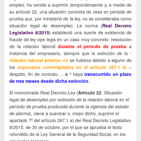
empleo, ha venido a suprimir, temporalmaente y, a medio de
su artículo 22, una situación concreta de cese en periodo de
prueba que, por ministerio de la ley, no se consideraba como
situación legal de desempleo. La norma (
Real Decreto
Legislativo 8/2015
)
estableció una suerte de existencia de
fraude de ley ope legis en un caso muy concreto: resolución
de la relación laboral
durante el período de prueba
a
instancia del empresario, siempre que la extinción de la ¹
relación laboral anterior
no
se hubiera debido a alguno de
los
supuestos contemplados en el artículo 267.1 a)
–
despido, fin de contrato…-
o
²
haya
transcurrido un plazo
de tres meses desde dicha extinción
.
El mencionado Real Decreto-Ley (
Artículo 22
.
Situación
legal de desempleo por extinción de la relación laboral en el
período de prueba producida durante la vigencia del estado
de alarma
), viene a suavizar o, mejor dicho, suprimir el
apartado 7º del artículo 267.1 a) del Real Decreto Legislativo
8/2015, de 30 de octubre, por el que se aprueba el texto
refundido de la Ley General de la Seguridad Social, en los
siguientes términos: