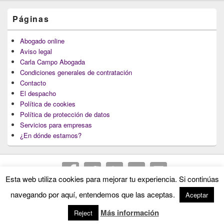
Páginas
Abogado online
Aviso legal
Carla Campo Abogada
Condiciones generales de contratación
Contacto
El despacho
Política de cookies
Política de protección de datos
Servicios para empresas
¿En dónde estamos?
Esta web utiliza cookies para mejorar tu experiencia. Si continúas
Copyright © 2026
Abogados Lugo : Carla Campo Abogada
. Todos los Derechos
navegando por aquí, entendemos que las aceptas.
Aceptar
Reservados.
Más información
Reject
Theme: Catch Box by
Catch Themes