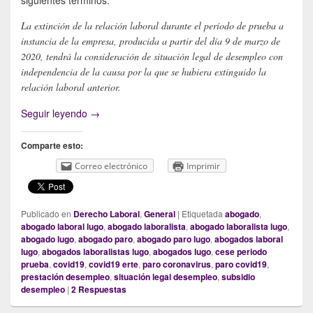
La extinción de la relación laboral durante el período de prueba a
instancia de la empresa, producida a partir del día 9 de marzo de
2020, tendrá la consideración de situación legal de desempleo con
independencia de la causa por la que se hubiera extinguido la
relación laboral anterior.
Cese en periodo de prueba y situación legal de 
Seguir leyendo
→
Comparte esto:
Correo electrónico
Imprimir
Publicado en
Derecho Laboral
,
General
|
Etiquetada
abogado
,
abogado laboral lugo
,
abogado laboralista
,
abogado laboralista lugo
,
abogado lugo
,
abogado paro
,
abogado paro lugo
,
abogados laboral
lugo
,
abogados laboralistas lugo
,
abogados lugo
,
cese periodo
prueba
,
covid19
,
covid19 erte
,
paro coronavirus
,
paro covid19
,
prestación desempleo
,
situación legal desempleo
,
subsidio
desempleo
|
2
Respuestas