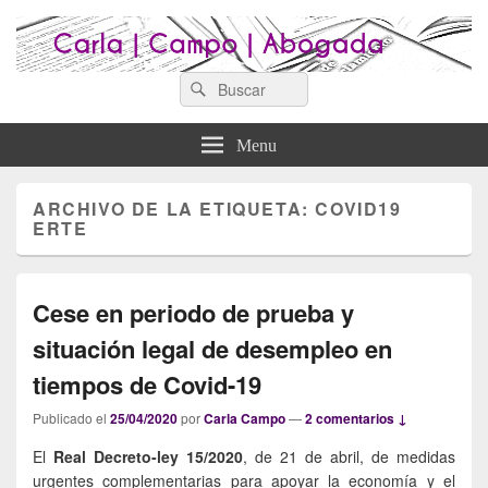
Search
Abogados Lugo : Carla Campo
Search
Abogados Lugo
for:
Abogada
Menu
ARCHIVO DE LA ETIQUETA:
COVID19
ERTE
Cese en periodo de prueba y
situación legal de desempleo en
tiempos de Covid-19
Publicado el
25/04/2020
por
Carla Campo
—
2 comentarios ↓
El
Real Decreto-ley 15/2020
, de 21 de abril, de medidas
urgentes complementarias para apoyar la economía y el