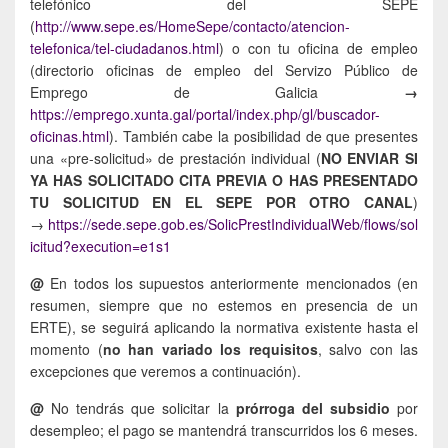
telefónico del SEPE
(
http://www.sepe.es/HomeSepe/contacto/atencion-
telefonica/tel-ciudadanos.html
) o con tu oficina de empleo
(directorio oficinas de empleo del Servizo Público de
Emprego de Galicia
→
https://emprego.xunta.gal/portal/index.php/gl/buscador-
oficinas.html
). También cabe la posibilidad de que presentes
una «pre-solicitud» de prestación individual (
NO ENVIAR SI
YA HAS SOLICITADO CITA PREVIA O HAS PRESENTADO
TU SOLICITUD EN EL SEPE POR OTRO CANAL
)
→
https://sede.sepe.gob.es/SolicPrestIndividualWeb/flows/sol
icitud?execution=e1s1
@
En todos los supuestos anteriormente mencionados (en
resumen, siempre que no estemos en presencia de un
ERTE), se seguirá aplicando la normativa existente hasta el
momento (
no han variado los requisitos
, salvo con las
excepciones que veremos a continuación).
@
No tendrás que solicitar la
prórroga del subsidio
por
desempleo; el pago se mantendrá transcurridos los 6 meses.