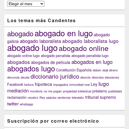
En
anteriores
capítulos
Los temas más Candentes
abogado en lugo
abogado
abogado
abogado laboralista lugo
abogado laboralista
galicia
abogado lugo
abogado online
abogado online lugo
abogado penalista
abogado penalista lugo
abogados en lugo
abogados
abogados de película
abogados lugo
Constitución Española
deben
dejé dinero
diccionario jurídico
denuncia
deuda
divorcio
divorcios
elecciones
lugo
hipoteca
Ley
Facebook
factura
impagados
inmunidad real
mediación
préstamo
monitorio
no me pagan
propiedad intelectual
publicidad
tribunal supremo
reclamación
recobro
Rey
salarios
sentencia
televisión
twitter
whatsapp
Suscripción por correo electrónico