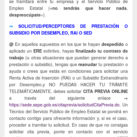
se tramitará entre tu empresa y el Servicio Público de
Empleo Estatal (
«no tendrás que hacer nada
,
despreocúpate
«).
⇒
SOLICITUD/PERCEPTORES DE PRESTACIÓN O
SUBSIDIO POR DESEMPLEO, RAI O SED
@
En aquellos supuestos en los que te hayan
despedido
o
aplicado un
ERE
extintivo, hayas
finalizado tu contrato de
trabajo
(u otras situaciones que puedan generar derecho a
prestación o subsidio), tengas que
reanudar
tu prestación o
ayuda o crees que estás en condiciones para solicitar una
Renta Activa de Inserción (RAI) o un Subsidio Extrarodinario
por Desempleo,y NO PUEDAS HACER TU TRÁMITE
TELEMÁTICAMENTE, debes solicitar
CITA PREVIA ONLINE
a través del siguiente enlace
→
https://sede.sepe.gob.es/citaprevia/solicitudCitaPrevia.do
. Un
Técnico del Servicio Público de Empleo Estatal se pondrá en
contacto contigo para ofrecerte información y, si es el caso,
proceder a tramitar tu solicitud. En caso de que no consigas
solicitar cita previa, ponte en contacto con el servicio