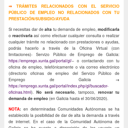
⇒
TRÁMITES RELACIONADOS CON EL SERVICIO
PÚBLICO DE EMPLEO NO RELACIONADOS CON TU
PRESTACIÓN/SUBSIDIO/AYUDA
Si necesitas dar de
alta
tu demanda de empleo,
modificarla
o
reactivarla
así como efectuar cualquier consulta o realizar
cualquier trámite no relacionado con prestaciones o ayudas,
podrás hacerlo a través de la Oficina Virtual (con
limitaciones)- Servizo Público de Emprego de Galicia:
https://emprego.xunta.gal/portal/gl/
– o contactando con tu
oficina de empleo, telefónicamente o via correo electrónico
(directorio oficinas de empleo del Servizo Público de
Emprego de Galicia
→
https://emprego.xunta.gal/portal/index.php/gl/buscador-
oficinas.html
).
No será necesario
, tampoco,
renovar tu
demanda de empleo
(en Galicia hasta el 30/06/2020).
NOTA
:
en determinadas Comunidades Autónomas se ha
establecido la posibilidad de dar de alta la demanda a través
de internet. En el caso de la Comunidad Autónoma de
Galicia se ha puesto a disposición de los usuario un