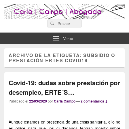
Search
Abogados Lugo : Carla Campo
Search
Abogados Lugo
for:
Abogada
Menu
ARCHIVO DE LA ETIQUETA:
SUBSIDIO O
PRESTACIÓN ERTES COVID19
Covid-19: dudas sobre prestación por
desempleo, ERTE´S…
Publicado el
22/03/2020
por
Carla Campo
—
2 comentarios ↓
Aunque estamos en presencia de una crisis sanitaria, ello no
es óbice para que los ciudadanos tengan incertidumbre