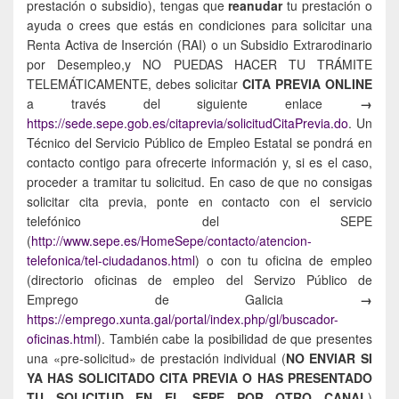
prestación o subsidio), tengas que
reanudar
tu prestación o
ayuda o crees que estás en condiciones para solicitar una
Renta Activa de Inserción (RAI) o un Subsidio Extrarodinario
por Desempleo,y NO PUEDAS HACER TU TRÁMITE
TELEMÁTICAMENTE, debes solicitar
CITA PREVIA ONLINE
a través del siguiente enlace
→
https://sede.sepe.gob.es/citaprevia/solicitudCitaPrevia.do
. Un
Técnico del Servicio Público de Empleo Estatal se pondrá en
contacto contigo para ofrecerte información y, si es el caso,
proceder a tramitar tu solicitud. En caso de que no consigas
solicitar cita previa, ponte en contacto con el servicio
telefónico del SEPE
(
http://www.sepe.es/HomeSepe/contacto/atencion-
telefonica/tel-ciudadanos.html
) o con tu oficina de empleo
(directorio oficinas de empleo del Servizo Público de
Emprego de Galicia
→
https://emprego.xunta.gal/portal/index.php/gl/buscador-
oficinas.html
). También cabe la posibilidad de que presentes
una «pre-solicitud» de prestación individual (
NO ENVIAR SI
YA HAS SOLICITADO CITA PREVIA O HAS PRESENTADO
TU SOLICITUD EN EL SEPE POR OTRO CANAL
)