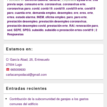
previa sepe
,
consumo erte
,
coronavirus
,
coronavirus erte
,
coronavirus paro
,
covid
,
covid-19
,
covid19
,
covid19 erte
,
covid19
paro
,
cuantia erte
,
demanda empleo
,
desempleo
,
ere
,
eres
,
erte
,
ertes
,
estado alarma
,
INEM
,
oficina empleo
,
paro
,
paro erte
,
prestación desempleo
,
prestación desempleo coronavirus
,
prestación desempleo covid
,
prestación erte
,
RAI
,
renovación paro
,
sed
,
SEPE
,
SPEG
,
subsidio
,
subsidio o prestación ertes covid19
|
2
Respuestas
Primary
Estamos en:
Sidebar
Widget
Area
C/ García Abad, 25, Entresuelo
27004 Lugo
665009930
carlacampodacal@gmail.com
Entradas recientes
Contribución de la subcomunidad de garajes a los gastos
comunes del edificio