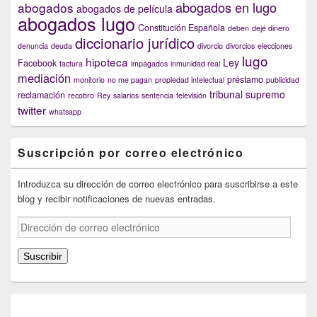
abogados en lugo
abogados
abogados de película
abogados lugo
Constitución Española
deben
dejé dinero
diccionario jurídico
denuncia
deuda
divorcio
divorcios
elecciones
lugo
hipoteca
Ley
Facebook
factura
impagados
inmunidad real
mediación
préstamo
monitorio
no me pagan
propiedad intelectual
publicidad
tribunal supremo
reclamación
recobro
Rey
salarios
sentencia
televisión
twitter
whatsapp
Suscripción por correo electrónico
Introduzca su dirección de correo electrónico para suscribirse a este
blog y recibir notificaciones de nuevas entradas.
Dirección
de
correo
Suscribir
electrónico