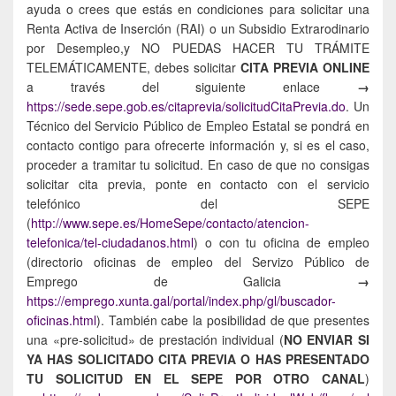
ayuda o crees que estás en condiciones para solicitar una
Renta Activa de Inserción (RAI) o un Subsidio Extrarodinario
por Desempleo,y NO PUEDAS HACER TU TRÁMITE
TELEMÁTICAMENTE, debes solicitar
CITA PREVIA ONLINE
a través del siguiente enlace
→
https://sede.sepe.gob.es/citaprevia/solicitudCitaPrevia.do
. Un
Técnico del Servicio Público de Empleo Estatal se pondrá en
contacto contigo para ofrecerte información y, si es el caso,
proceder a tramitar tu solicitud. En caso de que no consigas
solicitar cita previa, ponte en contacto con el servicio
telefónico del SEPE
(
http://www.sepe.es/HomeSepe/contacto/atencion-
telefonica/tel-ciudadanos.html
) o con tu oficina de empleo
(directorio oficinas de empleo del Servizo Público de
Emprego de Galicia
→
https://emprego.xunta.gal/portal/index.php/gl/buscador-
oficinas.html
). También cabe la posibilidad de que presentes
una «pre-solicitud» de prestación individual (
NO ENVIAR SI
YA HAS SOLICITADO CITA PREVIA O HAS PRESENTADO
TU SOLICITUD EN EL SEPE POR OTRO CANAL
)