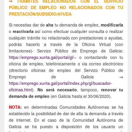
⇒
TRÁMITES RELACIONADOS CON EL SERVICIO
PÚBLICO DE EMPLEO NO RELACIONADOS CON TU
PRESTACIÓN/SUBSIDIO/AYUDA
Si necesitas dar de
alta
tu demanda de empleo,
modificarla
o
reactivarla
así como efectuar cualquier consulta o realizar
cualquier trámite no relacionado con prestaciones o ayudas,
podrás hacerlo a través de la Oficina Virtual (con
limitaciones)- Servizo Público de Emprego de Galicia:
https://emprego.xunta.gal/portal/gl/
– o contactando con tu
oficina de empleo, telefónicamente o via correo electrónico
(directorio oficinas de empleo del Servizo Público de
Emprego de Galicia
→
https://emprego.xunta.gal/portal/index.php/gl/buscador-
oficinas.html
).
No será necesario
, tampoco,
renovar tu
demanda de empleo
(en Galicia hasta el 30/06/2020).
NOTA
:
en determinadas Comunidades Autónomas se ha
establecido la posibilidad de dar de alta la demanda a través
de internet. En el caso de la Comunidad Autónoma de
Galicia se ha puesto a disposición de los usuario un