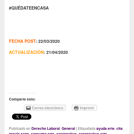
#QUÉDATEENCASA
FECHA POST
: 22/03/2020
ACTUALIZACIÓN
: 21/04/2020
Comparte esto:
Correo electrónico
Imprimir
Publicado en
Derecho Laboral
,
General
|
Etiquetada
ayuda erte
,
cita
previa sepe
,
consumo erte
,
coronavirus
,
coronavirus erte
,