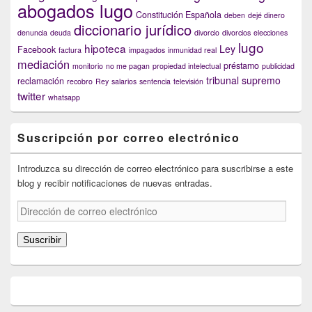
abogados lugo
Constitución Española
deben
dejé dinero
diccionario jurídico
denuncia
deuda
divorcio
divorcios
elecciones
lugo
hipoteca
Ley
Facebook
factura
impagados
inmunidad real
mediación
préstamo
monitorio
no me pagan
propiedad intelectual
publicidad
tribunal supremo
reclamación
recobro
Rey
salarios
sentencia
televisión
twitter
whatsapp
Suscripción por correo electrónico
Introduzca su dirección de correo electrónico para suscribirse a este
blog y recibir notificaciones de nuevas entradas.
Dirección
de
correo
Suscribir
electrónico