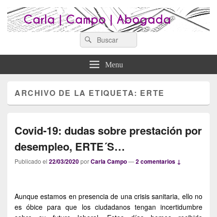
Search
Abogados Lugo : Carla Campo
Search
Abogados Lugo
for:
Abogada
Menu
ARCHIVO DE LA ETIQUETA:
ERTE
Covid-19: dudas sobre prestación por
desempleo, ERTE´S…
Publicado el
22/03/2020
por
Carla Campo
—
2 comentarios ↓
Aunque estamos en presencia de una crisis sanitaria, ello no
es óbice para que los ciudadanos tengan incertidumbre