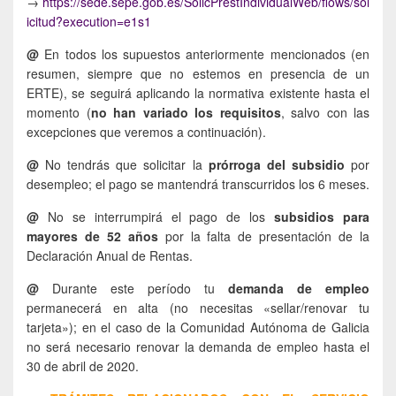
→
https://sede.sepe.gob.es/SolicPrestIndividualWeb/flows/sol
icitud?execution=e1s1
@
En todos los supuestos anteriormente mencionados (en
resumen, siempre que no estemos en presencia de un
ERTE), se seguirá aplicando la normativa existente hasta el
momento (
no han variado los requisitos
, salvo con las
excepciones que veremos a continuación).
@
No tendrás que solicitar la
prórroga del subsidio
por
desempleo; el pago se mantendrá transcurridos los 6 meses.
@
No se interrumpirá el pago de los
subsidios para
mayores de 52 años
por la falta de presentación de la
Declaración Anual de Rentas.
@
Durante este período tu
demanda de empleo
permanecerá en alta (no necesitas «sellar/renovar tu
tarjeta»); en el caso de la Comunidad Autónoma de Galicia
no será necesario renovar la demanda de empleo hasta el
30 de abril de 2020.