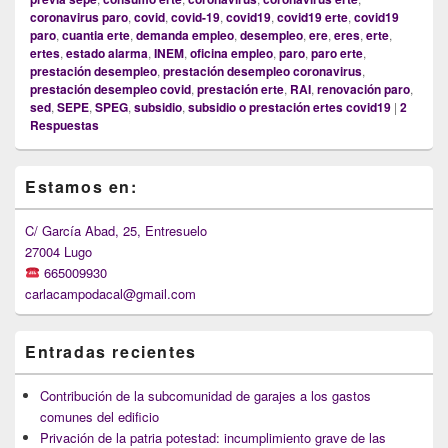
coronavirus paro
,
covid
,
covid-19
,
covid19
,
covid19 erte
,
covid19
paro
,
cuantia erte
,
demanda empleo
,
desempleo
,
ere
,
eres
,
erte
,
ertes
,
estado alarma
,
INEM
,
oficina empleo
,
paro
,
paro erte
,
prestación desempleo
,
prestación desempleo coronavirus
,
prestación desempleo covid
,
prestación erte
,
RAI
,
renovación paro
,
sed
,
SEPE
,
SPEG
,
subsidio
,
subsidio o prestación ertes covid19
|
2
Respuestas
Primary
Estamos en:
Sidebar
Widget
Area
C/ García Abad, 25, Entresuelo
27004 Lugo
665009930
carlacampodacal@gmail.com
Entradas recientes
Contribución de la subcomunidad de garajes a los gastos
comunes del edificio
Privación de la patria potestad: incumplimiento grave de las