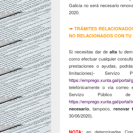
Galicia no será necesario renov
2020.
⇒
TRÁMITES RELACIONADOS
NO RELACIONADOS CON TU 
Si necesitas dar de
alta
tu dem
como efectuar cualquier consulta
prestaciones o ayudas, podrás
limitaciones)- Serviz
https://emprego.xunta.gal/portal/g
telefónicamente o via correo e
Servizo Público
https://emprego.xunta.gal/portal/
necesario
, tampoco,
renovar 
30/06/2020).
NOTA
:
en determinadas Com