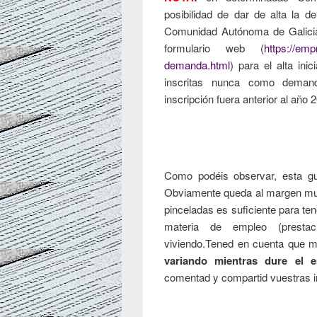
posibilidad de dar de alta la 
Comunidad Autónoma de Galicia 
formulario web (
https://emp
demanda.html
) para el alta in
inscritas nunca como deman
inscripción fuera anterior al año 
Como podéis observar, esta g
Obviamente queda al margen mu
pinceladas es suficiente para t
materia de empleo (prestac
viviendo.Tened en cuenta que 
variando mientras dure el 
comentad y compartid vuestras i