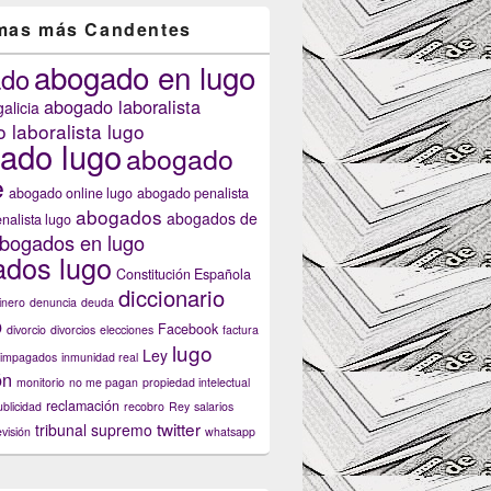
mas más Candentes
abogado en lugo
ado
abogado laboralista
alicia
 laboralista lugo
ado lugo
abogado
e
abogado online lugo
abogado penalista
abogados
abogados de
nalista lugo
bogados en lugo
dos lugo
Constitución Española
diccionario
inero
denuncia
deuda
o
Facebook
divorcio
divorcios
elecciones
factura
lugo
Ley
impagados
inmunidad real
ón
monitorio
no me pagan
propiedad intelectual
reclamación
ublicidad
recobro
Rey
salarios
twitter
tribunal supremo
evisión
whatsapp