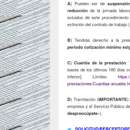
A
) Pueden ser de
suspensió
reducción
de la jornada labor
exluidos de este procedimient
extinción del contrato de trabajo
B
) Tendrás derecho a la pre
período cotización mínimo exi
C
)
Cuantía de la prestación
:
bases de los últimos 180 días co
inferior]. Límites:
https:
prestaciones/Cuantias-anuales.h
D
) Tramitación (
IMPORTANTE
)
empresa y el Servicio Público de
despreocúpate
«).
⇒
SOLICITUD/PERCEPTO