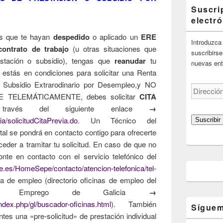
Suscri
electr
s que te hayan
despedido
o aplicado un
ERE
Introduzca 
contrato de trabajo
(u otras situaciones que
suscribirse
stación o subsidio), tengas que
reanudar
tu
nuevas ent
 estás en condiciones para solicitar una Renta
n Subsidio Extrarodinario por Desempleo,y NO
Dirección
TELEMÁTICAMENTE, debes solicitar
CITA
de
vés del siguiente enlace
→
correo
electrónico
ia/solicitudCitaPrevia.do
. Un Técnico del
Suscribir
al se pondrá en contacto contigo para ofrecerte
ceder a tramitar tu solicitud. En caso de que no
ponte en contacto con el servicio telefónico del
e.es/HomeSepe/contacto/atencion-telefonica/tel-
na de empleo (directorio oficinas de empleo del
 de Emprego de Galicia
→
index.php/gl/buscador-oficinas.html
). También
Síguem
tes una «pre-solicitud» de prestación individual