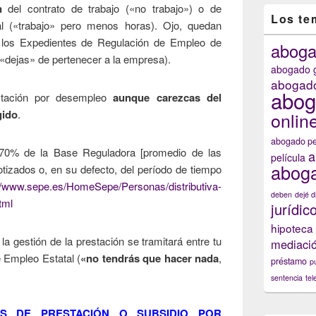
n
del contrato de trabajo («no trabajo») o de
Los te
al («trabajo» pero menos horas). Ojo, quedan
o los Expedientes de Regulación de Empleo de
abog
 («dejas» de pertenecer a la empresa).
abogado g
abogado
abog
stación por desempleo
aunque carezcas del
gido
.
onlin
abogado pe
 70% de la Base Reguladora [promedio de las
a
película
aboga
tizados o, en su defecto, del período de tiempo
//www.sepe.es/HomeSepe/Personas/distributiva-
deben
dejé d
tml
jurídic
hipoteca
: la gestión de la prestación se tramitará entre tu
mediaci
 Empleo Estatal (
«no tendrás que hacer nada
,
préstamo
p
sentencia
tel
RES DE PRESTACIÓN O SUBSIDIO POR