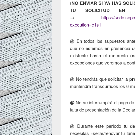
(
NO ENVIAR SI YA HAS SOL
TU SOLICITUD EN
→
https://sede.sepe
execution=e1s1
@
En todos los supuestos ant
que no estemos en presencia de
existente hasta el momento (
n
excepciones que veremos a cont
@
No tendrás que solicitar la
pr
mantendrá transcurridos los 6 m
@
No se interrumpirá el pago de
falta de presentación de la Decl
@
Durante este período tu
d
necesitas «sellar/renovar tu ta