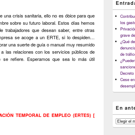
Entrad
una crisis sanitaria, ello no es óbice para que
Contribu
mbre sobre su futuro laboral. Estos días hemos
los gast
Privació
e trabajadores que desean saber, entre otras
grave de
empresa se acoge a un ERTE, si lo despiden…
¿Qué deb
borar una suerte de guía o manual muy resumido
denuncia
a las relaciones con los servicios públicos de
de tráfi
) se refiere. Esperamos que sea lo más útil
¿Pueden
sancione
Decreto
Cese en 
desempl
En ant
ACIÓN TEMPORAL DE EMPLEO (ERTES) [
En
anteriores
capítulos