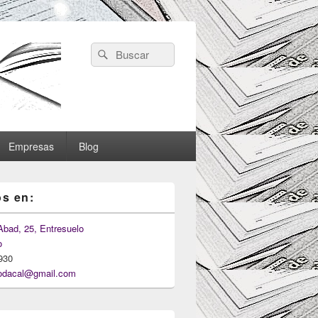
Search
Search
for:
Empresas
Blog
s en:
Abad, 25, Entresuelo
o
930
odacal@gmail.com