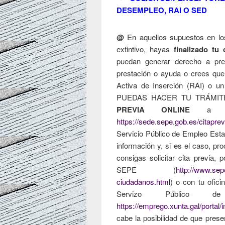
DESEMPLEO, RAI O SED
@
En aquellos supuestos en lo
extintivo, hayas
finalizado tu 
puedan generar derecho a pre
prestación o ayuda o crees que
Activa de Inserción (RAI) o u
PUEDAS HACER TU TRÁMITE 
PREVIA ONLINE
a tra
https://sede.sepe.gob.es/citaprev
Servicio Público de Empleo Estat
información y, si es el caso, pro
consigas solicitar cita previa, 
SEPE (
http://www.sep
ciudadanos.html
) o con tu ofici
Servizo Público
https://emprego.xunta.gal/portal/
cabe la posibilidad de que presen