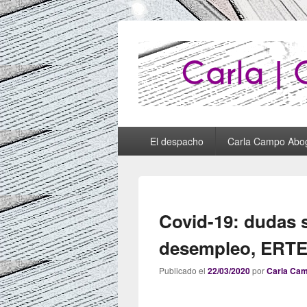
Abogados Lug
Abogados Lugo
Menú
El despacho
Carla Campo Abo
principal
Covid-19: dudas 
desempleo, ERT
Publicado el
22/03/2020
por
Carla Ca