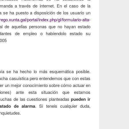
demanda a través de internet. En el caso de la
se ha puesto a disposición de los usuario un
rego.xunta.gal/portal/index.php/gl/formulario-alta-
icial de aquellas personas que no hayan estado
dantes de empleo o habíendolo estado su
2005
uía se ha hecho lo más esquemática posible.
cha casuística pero entendemos que con estas
ener un mejor conocimiento sobre cómo actuar en
iones) ante esta situación que estamos
muchas de las cuestiones planteadas
pueden ir
estado de alarma
. Si teneis cualquier duda,
nquietudes.