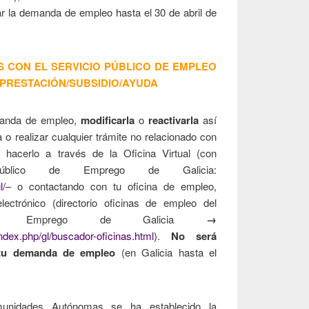
ar la demanda de empleo hasta el 30 de abril de
 CON EL SERVICIO PÚBLICO DE EMPLEO
PRESTACIÓN/SUBSIDIO/AYUDA
anda de empleo,
modificarla
o
reactivarla
así
 o realizar cualquier trámite no relacionado con
 hacerlo a través de la Oficina Virtual (con
o Público de Emprego de Galicia:
l/
– o contactando con tu oficina de empleo,
lectrónico (directorio oficinas de empleo del
 de Emprego de Galicia
→
index.php/gl/buscador-oficinas.html
).
No será
tu demanda de empleo
(en Galicia hasta el
unidades Autónomas se ha establecido la