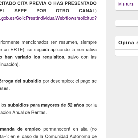
ICITADO CITA PREVIA O HAS PRESENTADO
Mis tuits
 EL SEPE POR OTRO CANAL
)
.gob.es/SolicPrestIndividualWeb/flows/solicitud?
eriormente mencionados (en resumen, siempre
Opina 
 un ERTE), se seguirá aplicando la normativa
o han variado los requisitos
, salvo con las
inuación).
órroga del subsidio
por desempleo; el pago se
eses.
 los
subsidios para mayores de 52 años
por la
aración Anual de Rentas.
emanda de empleo
permanecerá en alta (no
rjeta»); en el caso de la Comunidad Autónoma de