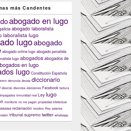
mas más Candentes
abogado en lugo
ado
abogado laboralista
alicia
 laboralista lugo
ado lugo
abogado
e
abogado online lugo
abogado penalista
abogados
abogados de
nalista lugo
bogados en lugo
dos lugo
Constitución Española
diccionario
inero
denuncia
deuda
o
Facebook
divorcio
divorcios
elecciones
factura
lugo
Ley
impagados
inmunidad real
ón
monitorio
no me pagan
propiedad intelectual
reclamación
ublicidad
recobro
Rey
salarios
twitter
tribunal supremo
evisión
whatsapp