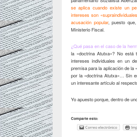
parlamentario Sozialista Abertz
se aplica cuando existe un per
intereses son «supraindividuales
acusación popular
, puesto que,
Ministerio Fiscal.
¿Qué pasa en el caso de la her
la «doctrina Atutxa»? No está
intereses individuales en un d
premisa para la aplicación de la 
por la «doctrina Atutxa»… Sin e
un interesante artículo al respect
Yo apuesto porque, dentro de un
Comparte esto:
Correo electrónico
Imp