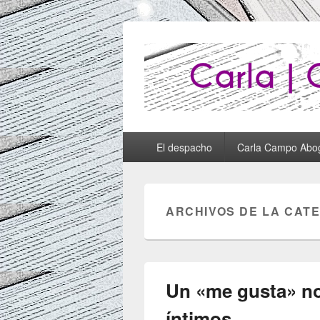
Abogados Lug
Abogados Lugo
Menú
El despacho
Carla Campo Abo
principal
ARCHIVOS DE LA CAT
Un «me gusta» no
íntimos