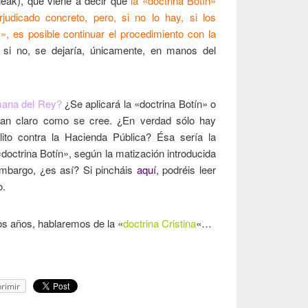
aleak), que viene a decir que
la «doctrina Botín»
judicado concreto, pero, si no lo hay, si los
», es posible continuar el procedimiento con la
 si no, se dejaría, únicamente, en manos del
mana del Rey?
¿Se aplicará la «doctrina Botín» o
 tan claro como se cree. ¿En verdad sólo hay
elito contra la Hacienda Pública? Ésa sería la
«doctrina Botín», según la matización introducida
mbargo, ¿es así? Si pincháis
aquí
, podréis leer
o.
os años, hablaremos de la «
doctrina Cristina
«…
rimir