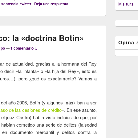
Mis tuits
,
sentencia
,
twitter
|
Deja una respuesta
co: la «doctrina Botín»
Opina 
mpo
—
1 comentario ↓
tar de actualidad, gracias a la hermana del Rey
decir «la infanta» o «la hija del Rey», esto es
euros…), pero ¿qué es exactamente? Vamos a
 del año 2006, Botín (y algunos más) iban a ser
aso de las cesiones de crédito
«. En ese asunto,
el juez Castro) había visto indicios de que, por
 habían cometido una serie de delitos (falsedad
d en documento mercantil y delitos contra la