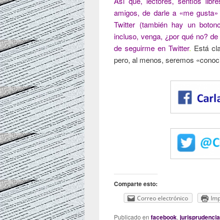
Así que, lectores, sentíos lib
amigos, de darle a «me gusta» 
Twitter (también hay un botonc
incluso, venga, ¿por qué no? d
de seguirme en Twitter
.
Está cla
pero, al menos, seremos «conoc
Comparte esto:
Correo electrónico
Imp
Publicado en
facebook
,
jurisprudencia