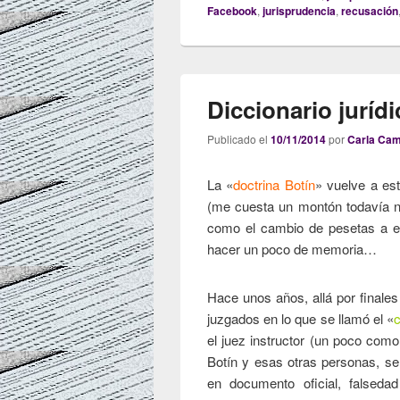
Facebook
,
jurisprudencia
,
recusación
Diccionario jurídi
Publicado el
10/11/2014
por
Carla Ca
La «
doctrina Botín
» vuelve a es
(me cuesta un montón todavía no 
como el cambio de pesetas a 
hacer un poco de memoria…
Hace unos años, allá por finales
juzgados en lo que se llamó el «
c
el juez instructor (un poco como 
Botín y esas otras personas, se
en documento oficial, falseda