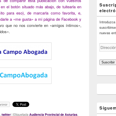
res de compartir esta publicación con vuestros
Suscri
en el botón situado más abajo, de tuitearla en
electr
ito para eso), de marcarla como favorita, e,
e darle a «me gusta» a mi página de Facebook y
Introduzca 
ro que no nos convierte en «amigos íntimos»,
suscribirse
idos».
nuevas ent
Dirección
de
correo
electrónico
Suscribir
rimir
Síguem
,
twitter
|
Etiquetada
Audiencia Provincial de Asturias
,