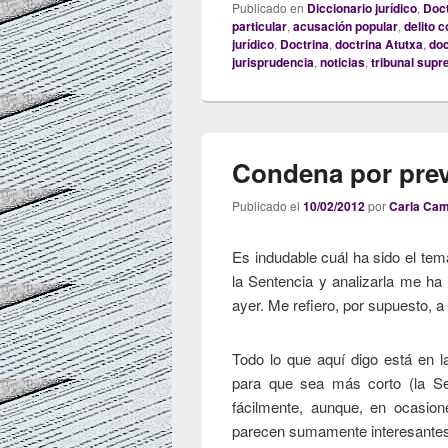
Publicado en
Diccionario jurídico
,
Doct
particular
,
acusación popular
,
delito 
jurídico
,
Doctrina
,
doctrina Atutxa
,
doc
jurisprudencia
,
noticias
,
tribunal sup
Condena por prev
Publicado el
10/02/2012
por
Carla Ca
Es indudable cuál ha sido el tema
la Sentencia y analizarla me ha
ayer. Me refiero, por supuesto, a 
Todo lo que aquí digo está en l
para que sea más corto (la Se
fácilmente, aunque, en ocasio
parecen sumamente interesantes