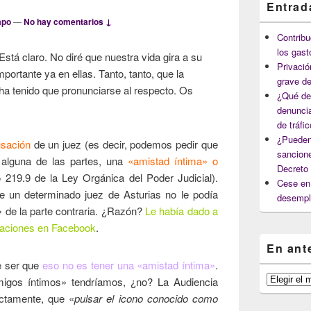
Entrad
mpo
—
No hay comentarios ↓
Contribu
los gast
stá claro. No diré que nuestra vida gira a su
Privació
portante ya en ellas. Tanto, tanto, que la
grave de
 ha tenido que pronunciarse al respecto. Os
¿Qué deb
denuncia
de tráfi
¿Pueden
usación
de un juez (es decir, podemos pedir que
sancione
 alguna de las partes, una
«amistad íntima» o
Decreto
o 219.9 de la Ley Orgánica del Poder Judicial).
Cese en 
ue un determinado juez de Asturias no le podía
desempl
 de la parte contraria. ¿Razón?
Le había dado a
caciones en Facebook
.
En ant
e ser que
eso no es tener una «amistad íntima»
.
En
igos íntimos» tendríamos, ¿no? La Audiencia
anteriores
actamente, que «
pulsar el icono conocido como
capítulos