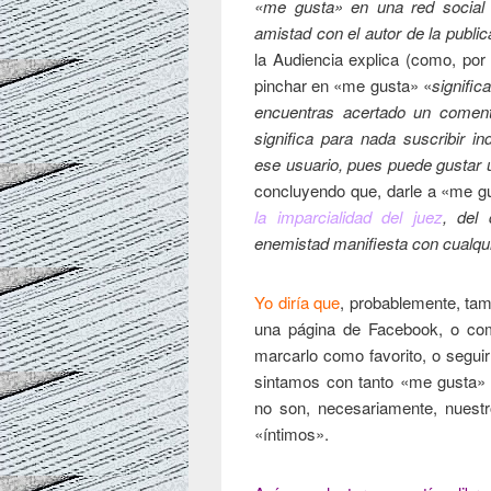
«me gusta» en una red social 
amistad con el autor de la publ
la Audiencia explica (como, por
pinchar en «me gusta» «
signific
encuentras acertado un comenta
significa para nada suscribir i
ese usuario, pues puede gustar u
concluyendo que, darle a «me 
la imparcialidad del juez
, del
enemistad manifiesta con cualqui
Yo diría que
, probablemente, ta
una página de Facebook, o comp
marcarlo como favorito, o segui
sintamos con tanto «me gusta» 
no son, necesariamente, nues
«íntimos».