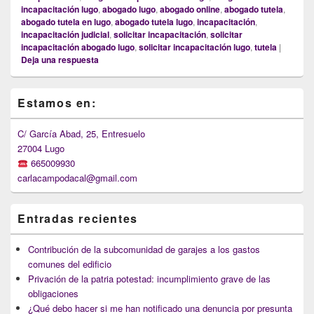
incapacitación lugo
,
abogado lugo
,
abogado online
,
abogado tutela
,
abogado tutela en lugo
,
abogado tutela lugo
,
incapacitación
,
incapacitación judicial
,
solicitar incapacitación
,
solicitar
incapacitación abogado lugo
,
solicitar incapacitación lugo
,
tutela
|
Deja una respuesta
Primary
Estamos en:
Sidebar
Widget
Area
C/ García Abad, 25, Entresuelo
27004 Lugo
665009930
carlacampodacal@gmail.com
Entradas recientes
Contribución de la subcomunidad de garajes a los gastos
comunes del edificio
Privación de la patria potestad: incumplimiento grave de las
obligaciones
¿Qué debo hacer si me han notificado una denuncia por presunta