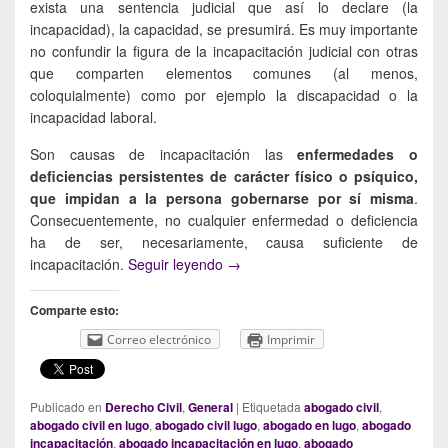
exista una sentencia judicial que así lo declare (la
incapacidad), la capacidad, se presumirá. Es muy importante
no confundir la figura de la incapacitación judicial con otras
que comparten elementos comunes (al menos,
coloquialmente) como por ejemplo la discapacidad o la
incapacidad laboral.
Son causas de incapacitación las
enfermedades o
deficiencias persistentes de carácter físico o psíquico,
que impidan a la persona gobernarse por sí misma
.
Consecuentemente, no cualquier enfermedad o deficiencia
ha de ser, necesariamente, causa suficiente de
La incapacitación judicial
incapacitación.
Seguir leyendo
→
Comparte esto:
Correo electrónico
Imprimir
Publicado en
Derecho Civil
,
General
|
Etiquetada
abogado civil
,
abogado civil en lugo
,
abogado civil lugo
,
abogado en lugo
,
abogado
incapacitación
,
abogado incapacitación en lugo
,
abogado