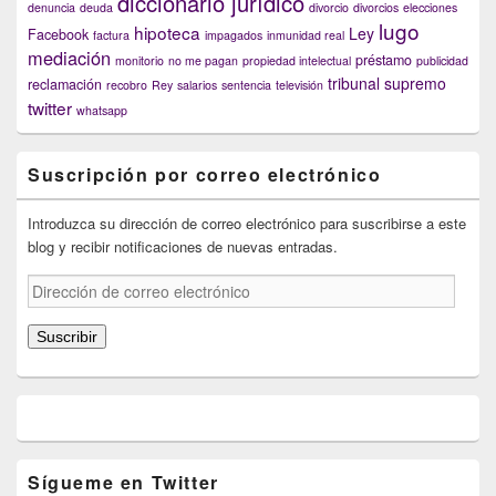
diccionario jurídico
denuncia
deuda
divorcio
divorcios
elecciones
lugo
hipoteca
Ley
Facebook
factura
impagados
inmunidad real
mediación
préstamo
monitorio
no me pagan
propiedad intelectual
publicidad
tribunal supremo
reclamación
recobro
Rey
salarios
sentencia
televisión
twitter
whatsapp
Suscripción por correo electrónico
Introduzca su dirección de correo electrónico para suscribirse a este
blog y recibir notificaciones de nuevas entradas.
Dirección
de
correo
Suscribir
electrónico
Sígueme en Twitter