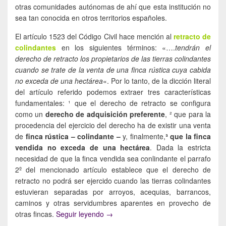
otras comunidades autónomas de ahí que esta institución no
sea tan conocida en otros territorios españoles.
El artículo 1523 del Código Civil hace mención al
retracto de
colindantes
en los siguientes términos: «….
tendrán el
derecho de retracto los propietarios de las tierras colindantes
cuando se trate de la venta de una finca rústica cuya cabida
no exceda de una hectárea
«. Por lo tanto, de la dicción literal
del artículo referido podemos extraer tres características
fundamentales: ¹ que el derecho de retracto se configura
como un
derecho de adquisición preferente
, ² que para la
procedencia del ejercicio del derecho ha de existir una venta
de
finca rústica – colindante –
y, finalmente,
³ que la finca
vendida no exceda de una hectárea
. Dada la estricta
necesidad de que la finca vendida sea conlindante el parrafo
2º del mencionado artículo establece que el derecho de
retracto no podrá ser ejercido cuando las tierras colindantes
estuvieran separadas por arroyos, acequias, barrancos,
caminos y otras servidumbres aparentes en provecho de
El retracto de colindantes
otras fincas.
Seguir leyendo
→