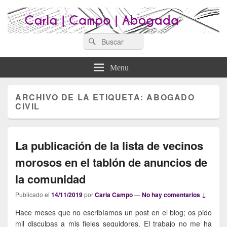
Search
Abogados Lugo : Carla Campo
Search
Abogados Lugo
for:
Abogada
Menu
ARCHIVO DE LA ETIQUETA:
ABOGADO
CIVIL
La publicación de la lista de vecinos
morosos en el tablón de anuncios de
la comunidad
Publicado el
14/11/2019
por
Carla Campo
—
No hay comentarios ↓
Hace meses que no escribíamos un post en el blog; os pido
mil disculpas a mis fieles seguidores. El trabajo no me ha