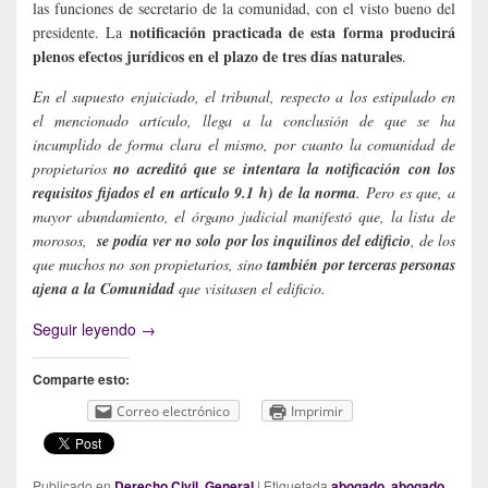
las funciones de secretario de la comunidad, con el visto bueno del
notificación practicada de esta forma producirá
presidente. La
plenos efectos jurídicos en el plazo de tres días naturales
.
En el supuesto enjuiciado, el tribunal, respecto a los estipulado en
el mencionado artículo, llega a la conclusión de que se ha
incumplido de forma clara el mismo, por cuanto la comunidad de
propietarios
no acreditó que se intentara la notificación con los
requisitos fijados el en artículo 9.1 h) de la norma
. Pero es que, a
mayor abundamiento, el órgano judicial manifestó que, la lista de
morosos,
se podía ver no solo por los inquilinos del edificio
, de los
que muchos no son propietarios, sino
también por terceras personas
ajena a la Comunidad
que visitasen el edificio.
La publicación de la lista de vecinos morosos en 
Seguir leyendo
→
Comparte esto:
Correo electrónico
Imprimir
Publicado en
Derecho Civil
,
General
|
Etiquetada
abogado
,
abogado