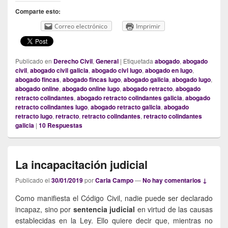
Comparte esto:
Correo electrónico
Imprimir
Publicado en
Derecho Civil
,
General
|
Etiquetada
abogado
,
abogado
civil
,
abogado civil galicia
,
abogado civl lugo
,
abogado en lugo
,
abogado fincas
,
abogado fincas lugo
,
abogado galicia
,
abogado lugo
,
abogado online
,
abogado online lugo
,
abogado retracto
,
abogado
retracto colindantes
,
abogado retracto colindantes galicia
,
abogado
retracto colindantes lugo
,
abogado retracto galicia
,
abogado
retracto lugo
,
retracto
,
retracto colindantes
,
retracto colindantes
galicia
|
10
Respuestas
La incapacitación judicial
Publicado el
30/01/2019
por
Carla Campo
—
No hay comentarios ↓
Como manifiesta el Código Civil, nadie puede ser declarado
incapaz, sino por
sentencia judicial
en virtud de las causas
establecidas en la Ley. Ello quiere decir que, mientras no