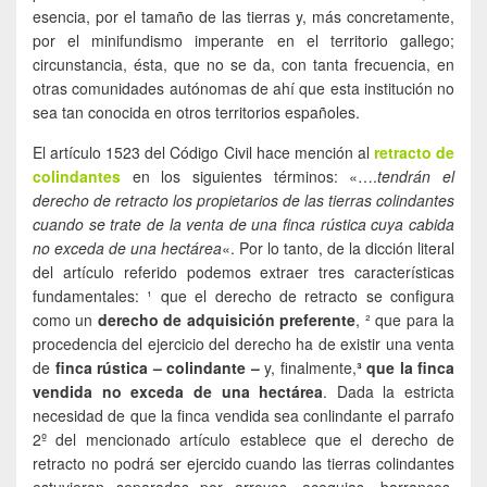
esencia, por el tamaño de las tierras y, más concretamente,
por el minifundismo imperante en el territorio gallego;
circunstancia, ésta, que no se da, con tanta frecuencia, en
otras comunidades autónomas de ahí que esta institución no
sea tan conocida en otros territorios españoles.
El artículo 1523 del Código Civil hace mención al
retracto de
colindantes
en los siguientes términos: «….
tendrán el
derecho de retracto los propietarios de las tierras colindantes
cuando se trate de la venta de una finca rústica cuya cabida
no exceda de una hectárea
«. Por lo tanto, de la dicción literal
del artículo referido podemos extraer tres características
fundamentales: ¹ que el derecho de retracto se configura
como un
derecho de adquisición preferente
, ² que para la
procedencia del ejercicio del derecho ha de existir una venta
de
finca rústica – colindante –
y, finalmente,
³ que la finca
vendida no exceda de una hectárea
. Dada la estricta
necesidad de que la finca vendida sea conlindante el parrafo
2º del mencionado artículo establece que el derecho de
retracto no podrá ser ejercido cuando las tierras colindantes
estuvieran separadas por arroyos, acequias, barrancos,