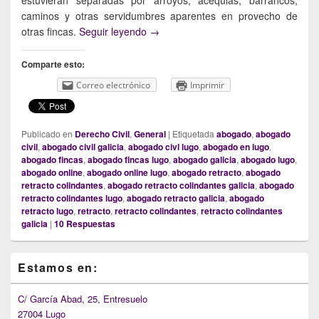
caminos y otras servidumbres aparentes en provecho de
El retracto de colindantes
otras fincas.
Seguir leyendo
→
Comparte esto:
Correo electrónico
Imprimir
Publicado en
Derecho Civil
,
General
|
Etiquetada
abogado
,
abogado
civil
,
abogado civil galicia
,
abogado civl lugo
,
abogado en lugo
,
abogado fincas
,
abogado fincas lugo
,
abogado galicia
,
abogado lugo
,
abogado online
,
abogado online lugo
,
abogado retracto
,
abogado
retracto colindantes
,
abogado retracto colindantes galicia
,
abogado
retracto colindantes lugo
,
abogado retracto galicia
,
abogado
retracto lugo
,
retracto
,
retracto colindantes
,
retracto colindantes
galicia
|
10
Respuestas
Primary
Estamos en:
Sidebar
Widget
Area
C/ García Abad, 25, Entresuelo
27004 Lugo