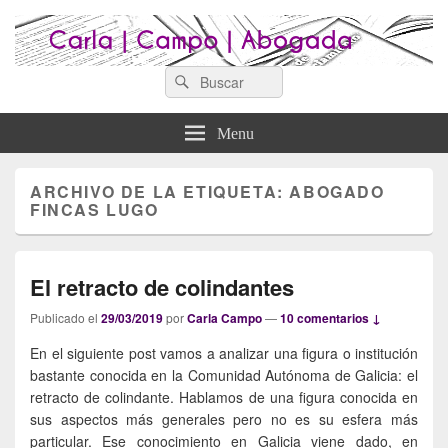
Search
Abogados Lugo : Carla Campo
Search
Abogados Lugo
for:
Abogada
Menu
ARCHIVO DE LA ETIQUETA:
ABOGADO
FINCAS LUGO
El retracto de colindantes
Publicado el
29/03/2019
por
Carla Campo
—
10 comentarios ↓
En el siguiente post vamos a analizar una figura o institución
bastante conocida en la Comunidad Autónoma de Galicia: el
retracto de colindante. Hablamos de una figura conocida en
sus aspectos más generales pero no es su esfera más
particular. Ese conocimiento en Galicia viene dado, en