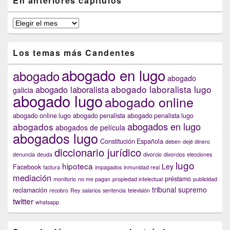
En anteriores capítulos
En
anteriores
capítulos
Los temas más Candentes
abogado en lugo
abogado
abogado
abogado laboralista lugo
abogado laboralista
galicia
abogado lugo
abogado online
abogado online lugo
abogado penalista
abogado penalista lugo
abogados en lugo
abogados
abogados de película
abogados lugo
Constitución Española
deben
dejé dinero
diccionario jurídico
denuncia
deuda
divorcio
divorcios
elecciones
lugo
hipoteca
Ley
Facebook
factura
impagados
inmunidad real
mediación
préstamo
monitorio
no me pagan
propiedad intelectual
publicidad
tribunal supremo
reclamación
recobro
Rey
salarios
sentencia
televisión
twitter
whatsapp