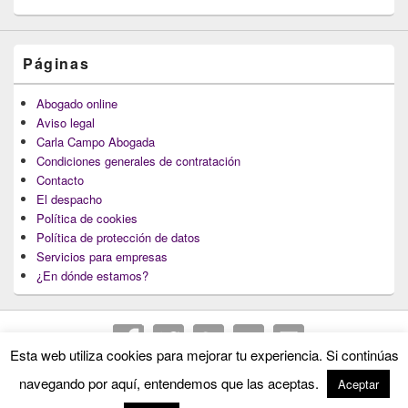
Páginas
Abogado online
Aviso legal
Carla Campo Abogada
Condiciones generales de contratación
Contacto
El despacho
Política de cookies
Política de protección de datos
Servicios para empresas
¿En dónde estamos?
Esta web utiliza cookies para mejorar tu experiencia. Si continúas
Copyright © 2026
Abogados Lugo : Carla Campo Abogada
. Todos los Derechos
navegando por aquí, entendemos que las aceptas.
Aceptar
Reservados.