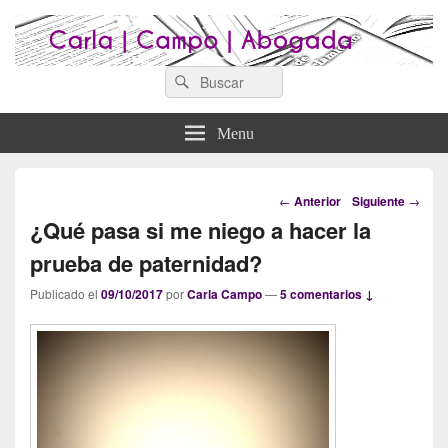
Search
Abogados Lugo : Carla Campo
Search
Abogados Lugo
for:
Abogada
Menu
Navegación
←
Anterior
Siguiente
→
por
¿Qué pasa si me niego a hacer la
los
artículos
prueba de paternidad?
Publicado el
09/10/2017
por
Carla Campo
—
5 comentarios ↓