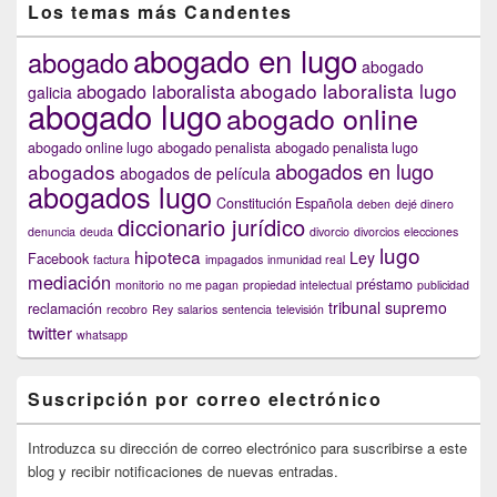
Los temas más Candentes
abogado en lugo
abogado
abogado
abogado laboralista lugo
abogado laboralista
galicia
abogado lugo
abogado online
abogado online lugo
abogado penalista
abogado penalista lugo
abogados en lugo
abogados
abogados de película
abogados lugo
Constitución Española
deben
dejé dinero
diccionario jurídico
denuncia
deuda
divorcio
divorcios
elecciones
lugo
hipoteca
Ley
Facebook
factura
impagados
inmunidad real
mediación
préstamo
monitorio
no me pagan
propiedad intelectual
publicidad
tribunal supremo
reclamación
recobro
Rey
salarios
sentencia
televisión
twitter
whatsapp
Suscripción por correo electrónico
Introduzca su dirección de correo electrónico para suscribirse a este
blog y recibir notificaciones de nuevas entradas.