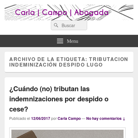
Search
Abogados Lugo : Carla Campo
Search
Abogados Lugo
for:
Abogada
Menu
ARCHIVO DE LA ETIQUETA:
TRIBUTACION
INDEMINIZACIÓN DESPIDO LUGO
¿Cuándo (no) tributan las
indemnizaciones por despido o
cese?
Publicado el
12/06/2017
por
Carla Campo
—
No hay comentarios ↓