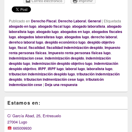
Correo electrónico
Imprimir
Publicado en
Derecho Fiscal
,
Derecho Laboral
,
General
|
Etiquetada
abogado en lugo
,
abogado fiscal lugo
,
abogado laboralista
,
abogado
laboralista lugo
,
abogado lugo
,
abogados en lugo
,
abogados fiscales
lugo
,
abogados laboralistas lugo
,
abogados lugo
,
derecho laboral
,
derehco laboral lugo
,
despido económico lugo
,
despido objetivo
lugo
,
fiscal
,
fiscalidad
,
fiscalidad indeminización despido
,
Impuesto
renta personas físicas
,
Impuesto renta personas físicas lugo
,
indeminizacion cese
,
indeminización despido
,
indeminización
despido lugo
,
indeminzación despido objetivo lugo
,
indemnización
despido objetivo
,
IRPF
,
IRPF lugo
,
laboral lugo
,
laboralista lugo
,
tributacion indeminización despido lugo
,
tributación indemnización
despido
,
tributacion indmenización cese lugo
,
tributaicón
indemnización cese
|
Deja una respuesta
Primary
Estamos en:
Sidebar
Widget
Area
C/ García Abad, 25, Entresuelo
27004 Lugo
665009930