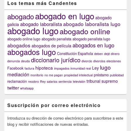
Los temas más Candentes
abogado en lugo
abogado
abogado
abogado laboralista lugo
abogado laboralista
galicia
abogado lugo
abogado online
abogado online lugo
abogado penalista
abogado penalista lugo
abogados en lugo
abogados
abogados de película
abogados lugo
Constitución Española
deben
dejé dinero
diccionario jurídico
denuncia
deuda
divorcio
divorcios
elecciones
lugo
hipoteca
Ley
Facebook
factura
impagados
inmunidad real
mediación
préstamo
monitorio
no me pagan
propiedad intelectual
publicidad
tribunal supremo
reclamación
recobro
Rey
salarios
sentencia
televisión
twitter
whatsapp
Suscripción por correo electrónico
Introduzca su dirección de correo electrónico para suscribirse a este
blog y recibir notificaciones de nuevas entradas.