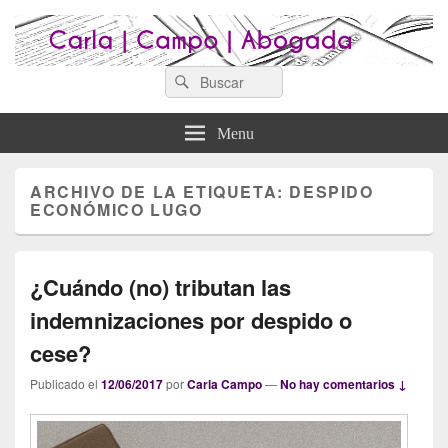
Search
Abogados Lugo : Carla Campo
Search
Abogados Lugo
for:
Abogada
Menu
ARCHIVO DE LA ETIQUETA:
DESPIDO
ECONÓMICO LUGO
¿Cuándo (no) tributan las
indemnizaciones por despido o
cese?
Publicado el
12/06/2017
por
Carla Campo
—
No hay comentarios ↓