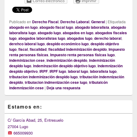
Correo electrónico
Imprimir
Publicado en
Derecho Fiscal
,
Derecho Laboral
,
General
|
Etiquetada
abogado en lugo
,
abogado fiscal lugo
,
abogado laboralista
,
abogado
laboralista lugo
,
abogado lugo
,
abogados en lugo
,
abogados fiscales
lugo
,
abogados laboralistas lugo
,
abogados lugo
,
derecho laboral
,
derehco laboral lugo
,
despido económico lugo
,
despido objetivo
lugo
,
fiscal
,
fiscalidad
,
fiscalidad indeminización despido
,
Impuesto
renta personas físicas
,
Impuesto renta personas físicas lugo
,
indeminizacion cese
,
indeminización despido
,
indeminización
despido lugo
,
indeminzación despido objetivo lugo
,
indemnización
despido objetivo
,
IRPF
,
IRPF lugo
,
laboral lugo
,
laboralista lugo
,
tributacion indeminización despido lugo
,
tributación indemnización
despido
,
tributacion indmenización cese lugo
,
tributaicón
indemnización cese
|
Deja una respuesta
Primary
Estamos en:
Sidebar
Widget
Area
C/ García Abad, 25, Entresuelo
27004 Lugo
665009930