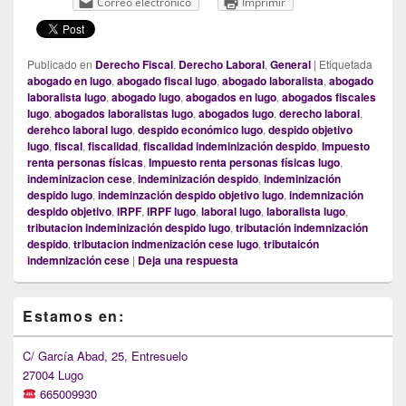
Correo electrónico
Imprimir
Publicado en
Derecho Fiscal
,
Derecho Laboral
,
General
|
Etiquetada
abogado en lugo
,
abogado fiscal lugo
,
abogado laboralista
,
abogado
laboralista lugo
,
abogado lugo
,
abogados en lugo
,
abogados fiscales
lugo
,
abogados laboralistas lugo
,
abogados lugo
,
derecho laboral
,
derehco laboral lugo
,
despido económico lugo
,
despido objetivo
lugo
,
fiscal
,
fiscalidad
,
fiscalidad indeminización despido
,
Impuesto
renta personas físicas
,
Impuesto renta personas físicas lugo
,
indeminizacion cese
,
indeminización despido
,
indeminización
despido lugo
,
indeminzación despido objetivo lugo
,
indemnización
despido objetivo
,
IRPF
,
IRPF lugo
,
laboral lugo
,
laboralista lugo
,
tributacion indeminización despido lugo
,
tributación indemnización
despido
,
tributacion indmenización cese lugo
,
tributaicón
indemnización cese
|
Deja una respuesta
Primary
Estamos en:
Sidebar
Widget
Area
C/ García Abad, 25, Entresuelo
27004 Lugo
665009930