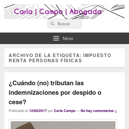
Search
Abogados Lugo : Carla Campo
Search
Abogados Lugo
for:
Abogada
Menu
ARCHIVO DE LA ETIQUETA:
IMPUESTO
RENTA PERSONAS FÍSICAS
¿Cuándo (no) tributan las
indemnizaciones por despido o
cese?
Publicado el
12/06/2017
por
Carla Campo
—
No hay comentarios ↓