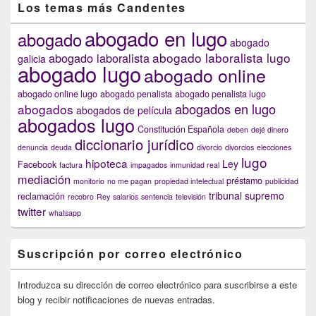
Los temas más Candentes
abogado en lugo
abogado
abogado
abogado laboralista lugo
abogado laboralista
galicia
abogado lugo
abogado online
abogado online lugo
abogado penalista
abogado penalista lugo
abogados en lugo
abogados
abogados de película
abogados lugo
Constitución Española
deben
dejé dinero
diccionario jurídico
denuncia
deuda
divorcio
divorcios
elecciones
lugo
hipoteca
Ley
Facebook
factura
impagados
inmunidad real
mediación
préstamo
monitorio
no me pagan
propiedad intelectual
publicidad
tribunal supremo
reclamación
recobro
Rey
salarios
sentencia
televisión
twitter
whatsapp
Suscripción por correo electrónico
Introduzca su dirección de correo electrónico para suscribirse a este
blog y recibir notificaciones de nuevas entradas.