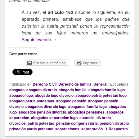
auxilio de la autoridad.
A su vez, el
artículo 162
dispone lo siguiente, en su
apartado primero, establece que
los padres que
ostenten la patria potestad tienen la representación
legal de sus hijos menores no emancipados
.
Privación de la patria potestad: incumplimie
Seguir leyendo
→
Comparte esto:
Correo electrónico
Imprimir
Publicado en
Derecho Civil
,
Derecho de familia
,
General
|
Etiquetada
abogado
,
abogado divorcio
,
abogado familia
,
abogado familia lugo
,
abogado lugo
,
abogado lugo divorcio
,
abogado patria potestad lugo
,
abogado patria potestada
,
abogado pensión
,
abogado pensión
divorcio
,
abogados divorcio lugo
,
abogados familia lugo
,
abogados
lugo
,
abogados pensión divorcio
,
abogados pensiones
,
abogados
separación
,
abogados separación lugo
,
custodia
,
divorcio
,
divorcios
,
patria potestad
,
pensión compensatoria
,
pensión divorcio
,
privación patria potestad
,
separaciones
,
sepraración
|
1
Respuesta