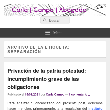
Search
Abogados Lugo : Carla Campo
Search
Abogados Lugo
for:
Abogada
Menu
ARCHIVO DE LA ETIQUETA:
SEPRARACIÓN
Privación de la patria potestad:
incumplimiento grave de las
obligaciones
Publicado el
15/01/2021
por
Carla Campo
—
1 comentario ↓
Para analizar el encabezado del presente post, debemos
hacer mención, primeramente, a la regulación del
instituto