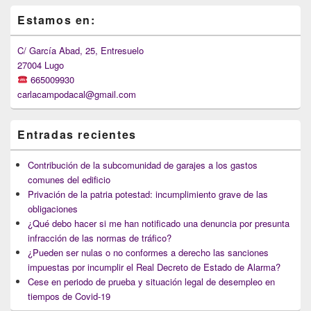
Primary
Estamos en:
Sidebar
Widget
Area
C/ García Abad, 25, Entresuelo
27004 Lugo
665009930
carlacampodacal@gmail.com
Entradas recientes
Contribución de la subcomunidad de garajes a los gastos
comunes del edificio
Privación de la patria potestad: incumplimiento grave de las
obligaciones
¿Qué debo hacer si me han notificado una denuncia por presunta
infracción de las normas de tráfico?
¿Pueden ser nulas o no conformes a derecho las sanciones
impuestas por incumplir el Real Decreto de Estado de Alarma?
Cese en periodo de prueba y situación legal de desempleo en
tiempos de Covid-19