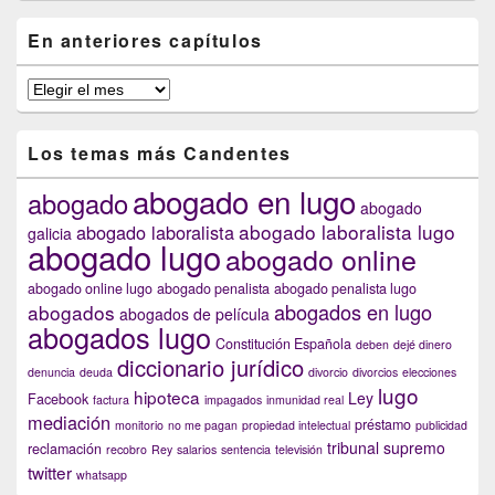
En anteriores capítulos
En
anteriores
capítulos
Los temas más Candentes
abogado en lugo
abogado
abogado
abogado laboralista lugo
abogado laboralista
galicia
abogado lugo
abogado online
abogado online lugo
abogado penalista
abogado penalista lugo
abogados en lugo
abogados
abogados de película
abogados lugo
Constitución Española
deben
dejé dinero
diccionario jurídico
denuncia
deuda
divorcio
divorcios
elecciones
lugo
hipoteca
Ley
Facebook
factura
impagados
inmunidad real
mediación
préstamo
monitorio
no me pagan
propiedad intelectual
publicidad
tribunal supremo
reclamación
recobro
Rey
salarios
sentencia
televisión
twitter
whatsapp