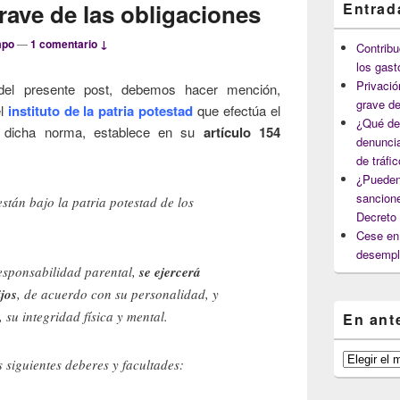
ave de las obligaciones
Entrad
mpo
—
1 comentario ↓
Contribu
los gast
Privació
del presente post, debemos hacer mención,
grave de
el
instituto de la patria potestad
que efectúa el
¿Qué deb
o, dicha norma, establece en su
artículo 154
denuncia
de tráfi
¿Pueden
sancione
stán bajo la patria potestad de los
Decreto
Cese en 
desempl
esponsabilidad parental,
se ejercerá
ijos
, de acuerdo con su personalidad, y
 su integridad física y mental.
En ant
En
 siguientes deberes y facultades:
anteriores
capítulos