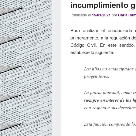
incumplimiento gr
Publicado el
15/01/2021
por
Carla Ca
Para analizar el encabezado 
primeramente, a la regulación d
Código Civil. En este sentid
establece lo siguiente:
Los hijos no emancipados e
progenitores.
La patria potestad, como r
siempre en interés de los h
con respeto a sus derechos,
Esta función comprende los