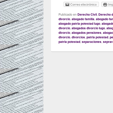
Correo electrónico
Imp
Publicado en
Derecho Civil
,
Derecho d
divorcio
,
abogado familia
,
abogado fam
abogado patria potestad lugo
,
abogado
divorcio
,
abogados divorcio lugo
,
abog
divorcio
,
abogados pensiones
,
abogad
divorcio
,
divorcios
,
patria potestad
,
pe
patria potestad
,
separaciones
,
seprar