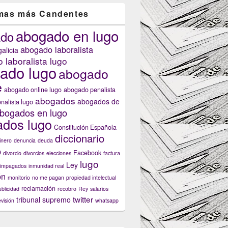
mas más Candentes
abogado en lugo
ado
abogado laboralista
alicia
 laboralista lugo
ado lugo
abogado
e
abogado online lugo
abogado penalista
abogados
abogados de
nalista lugo
bogados en lugo
dos lugo
Constitución Española
diccionario
inero
denuncia
deuda
o
Facebook
divorcio
divorcios
elecciones
factura
lugo
Ley
impagados
inmunidad real
ón
monitorio
no me pagan
propiedad intelectual
reclamación
ublicidad
recobro
Rey
salarios
twitter
tribunal supremo
evisión
whatsapp