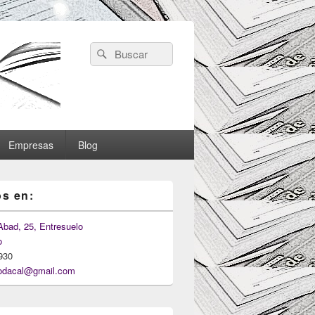
Search
Search
for:
Empresas
Blog
s en:
Abad, 25, Entresuelo
o
930
odacal@gmail.com