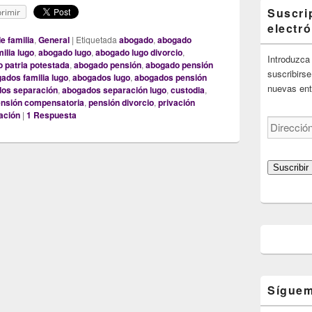
Suscri
rimir
electr
e familia
,
General
|
Etiquetada
abogado
,
abogado
ilia lugo
,
abogado lugo
,
abogado lugo divorcio
,
Introduzca 
 patria potestada
,
abogado pensión
,
abogado pensión
suscribirse
ados familia lugo
,
abogados lugo
,
abogados pensión
nuevas ent
os separación
,
abogados separación lugo
,
custodia
,
nsión compensatoria
,
pensión divorcio
,
privación
ación
|
1
Respuesta
Dirección
de
correo
electrónico
Suscribir
Síguem