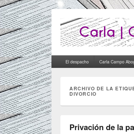
Abogados Lug
Abogados Lugo
Menú
El despacho
Carla Campo Abo
principal
ARCHIVO DE LA ETIQU
DIVORCIO
Privación de la pa