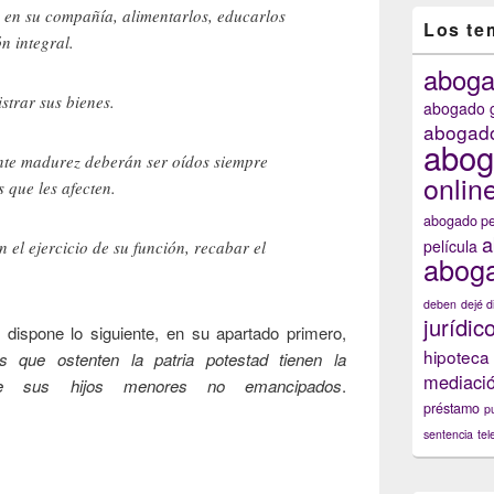
os en su compañía, alimentarlos, educarlos
Los te
n integral.
abog
strar sus bienes.
abogado g
abogado
abog
iente madurez deberán ser oídos siempre
onlin
 que les afecten.
abogado pe
a
película
 el ejercicio de su función, recabar el
aboga
deben
dejé d
jurídic
dispone lo siguiente, en su apartado primero,
hipoteca
s que ostenten la patria potestad tienen la
mediaci
 de sus hijos menores no emancipados
.
préstamo
e la patria potestad: incumplimiento grave de las obligaciones
p
sentencia
tel