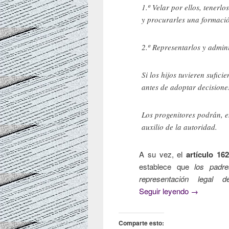
1.º Velar por ellos, tenerl
y procurarles una formació
2.º Representarlos y admini
Si los hijos tuvieren sufic
antes de adoptar decisiones
Los progenitores podrán, en
auxilio de la autoridad.
A su vez, el
artículo 162
establece que
los padre
representación legal
Privación d
Seguir leyendo
→
Comparte esto: