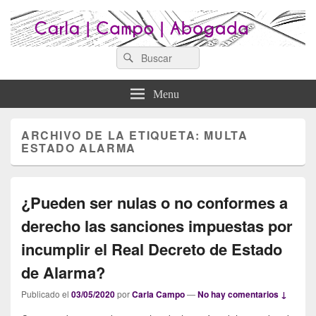
Search
Abogados Lugo : Carla Campo
Search
Abogados Lugo
for:
Abogada
Menu
ARCHIVO DE LA ETIQUETA:
MULTA
ESTADO ALARMA
¿Pueden ser nulas o no conformes a
derecho las sanciones impuestas por
incumplir el Real Decreto de Estado
de Alarma?
Publicado el
03/05/2020
por
Carla Campo
—
No hay comentarios ↓