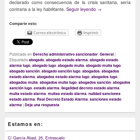
declarado como consecuencia de la crisis sanitaria, sería
¿Pueden ser nulas o 
contraria a la ley habilitante.
Seguir leyendo
→
Comparte esto:
Correo electrónico
Imprimir
Publicado en
Derecho administrativo sancionador
,
General
|
Etiquetada
abogado
,
abogado estado alarma
,
abogado estado
alarma lugo
,
abogado lugo
,
abogado multa
,
abogado multa lugo
,
abogado sanción
,
abogado sanción lugo
,
abogados
,
abogados
estado alarma
,
abogados estado alarma lugo
,
abogados lugo
,
abogados multa
,
abogados multa lugo
,
abogados sanción
,
abogados
sanción lugo
,
estado alarma
,
ilegalidad decreto estado alarma
,
multa estado alarma
,
multas estado alarma
,
nulidad sanciones
estado alarma
,
Real Decreto Estado Alarma
,
sanciones estado
alarma
|
Deja una respuesta
Primary
Estamos en:
Sidebar
Widget
Area
C/ García Abad, 25, Entresuelo