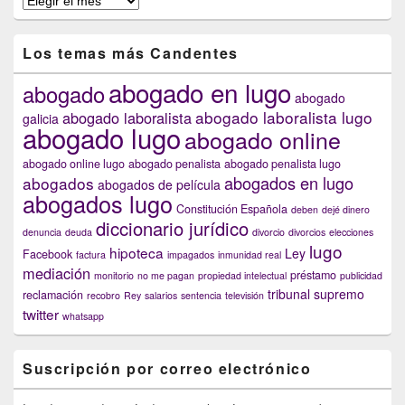
anteriores
capítulos
Los temas más Candentes
abogado en lugo
abogado
abogado
abogado laboralista lugo
abogado laboralista
galicia
abogado lugo
abogado online
abogado online lugo
abogado penalista
abogado penalista lugo
abogados en lugo
abogados
abogados de película
abogados lugo
Constitución Española
deben
dejé dinero
diccionario jurídico
denuncia
deuda
divorcio
divorcios
elecciones
lugo
hipoteca
Ley
Facebook
factura
impagados
inmunidad real
mediación
préstamo
monitorio
no me pagan
propiedad intelectual
publicidad
tribunal supremo
reclamación
recobro
Rey
salarios
sentencia
televisión
twitter
whatsapp
Suscripción por correo electrónico