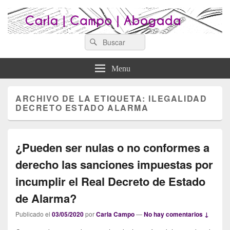
Search
Abogados Lugo : Carla Campo
Search
Abogados Lugo
for:
Abogada
Menu
ARCHIVO DE LA ETIQUETA:
ILEGALIDAD
DECRETO ESTADO ALARMA
¿Pueden ser nulas o no conformes a
derecho las sanciones impuestas por
incumplir el Real Decreto de Estado
de Alarma?
Publicado el
03/05/2020
por
Carla Campo
—
No hay comentarios ↓