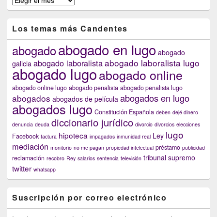
anteriores
capítulos
Los temas más Candentes
abogado en lugo
abogado
abogado
abogado laboralista lugo
abogado laboralista
galicia
abogado lugo
abogado online
abogado online lugo
abogado penalista
abogado penalista lugo
abogados en lugo
abogados
abogados de película
abogados lugo
Constitución Española
deben
dejé dinero
diccionario jurídico
denuncia
deuda
divorcio
divorcios
elecciones
lugo
hipoteca
Ley
Facebook
factura
impagados
inmunidad real
mediación
préstamo
monitorio
no me pagan
propiedad intelectual
publicidad
tribunal supremo
reclamación
recobro
Rey
salarios
sentencia
televisión
twitter
whatsapp
Suscripción por correo electrónico