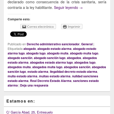
declarado como consecuencia de la crisis sanitaria, sería
¿Pueden ser nulas o 
contraria a la ley habilitante.
Seguir leyendo
→
Comparte esto:
Correo electrónico
Imprimir
Publicado en
Derecho administrativo sancionador
,
General
|
Etiquetada
abogado
,
abogado estado alarma
,
abogado estado
alarma lugo
,
abogado lugo
,
abogado multa
,
abogado multa lugo
,
abogado sanción
,
abogado sanción lugo
,
abogados
,
abogados
estado alarma
,
abogados estado alarma lugo
,
abogados lugo
,
abogados multa
,
abogados multa lugo
,
abogados sanción
,
abogados
sanción lugo
,
estado alarma
,
ilegalidad decreto estado alarma
,
multa estado alarma
,
multas estado alarma
,
nulidad sanciones
estado alarma
,
Real Decreto Estado Alarma
,
sanciones estado
alarma
|
Deja una respuesta
Primary
Estamos en:
Sidebar
Widget
Area
C/ García Abad, 25, Entresuelo