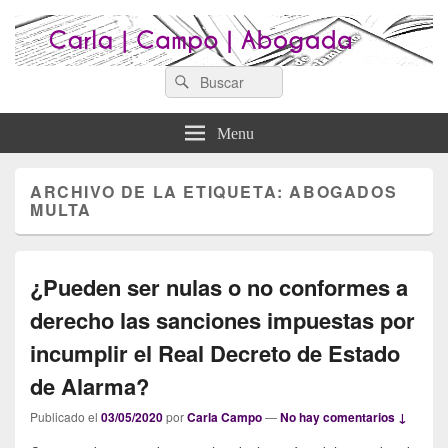
Search
Abogados Lugo : Carla Campo
Search
Abogados Lugo
for:
Abogada
Menu
ARCHIVO DE LA ETIQUETA:
ABOGADOS
MULTA
¿Pueden ser nulas o no conformes a
derecho las sanciones impuestas por
incumplir el Real Decreto de Estado
de Alarma?
Publicado el
03/05/2020
por
Carla Campo
—
No hay comentarios ↓