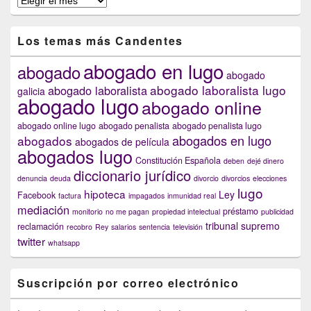
anteriores
capítulos
Los temas más Candentes
abogado en lugo
abogado
abogado
abogado laboralista lugo
abogado laboralista
galicia
abogado lugo
abogado online
abogado online lugo
abogado penalista
abogado penalista lugo
abogados en lugo
abogados
abogados de película
abogados lugo
Constitución Española
deben
dejé dinero
diccionario jurídico
denuncia
deuda
divorcio
divorcios
elecciones
lugo
hipoteca
Ley
Facebook
factura
impagados
inmunidad real
mediación
préstamo
monitorio
no me pagan
propiedad intelectual
publicidad
tribunal supremo
reclamación
recobro
Rey
salarios
sentencia
televisión
twitter
whatsapp
Suscripción por correo electrónico