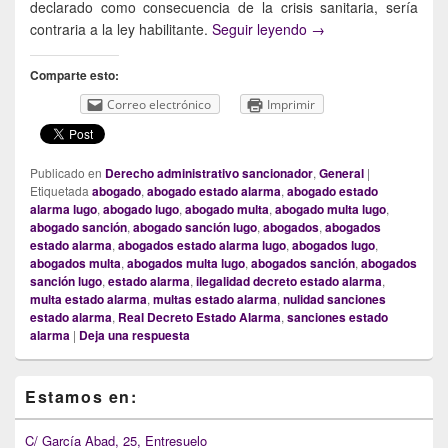
declarado como consecuencia de la crisis sanitaria, sería
¿Pueden ser nulas o 
contraria a la ley habilitante.
Seguir leyendo
→
Comparte esto:
Correo electrónico
Imprimir
Publicado en
Derecho administrativo sancionador
,
General
|
Etiquetada
abogado
,
abogado estado alarma
,
abogado estado
alarma lugo
,
abogado lugo
,
abogado multa
,
abogado multa lugo
,
abogado sanción
,
abogado sanción lugo
,
abogados
,
abogados
estado alarma
,
abogados estado alarma lugo
,
abogados lugo
,
abogados multa
,
abogados multa lugo
,
abogados sanción
,
abogados
sanción lugo
,
estado alarma
,
ilegalidad decreto estado alarma
,
multa estado alarma
,
multas estado alarma
,
nulidad sanciones
estado alarma
,
Real Decreto Estado Alarma
,
sanciones estado
alarma
|
Deja una respuesta
Primary
Estamos en:
Sidebar
Widget
Area
C/ García Abad, 25, Entresuelo