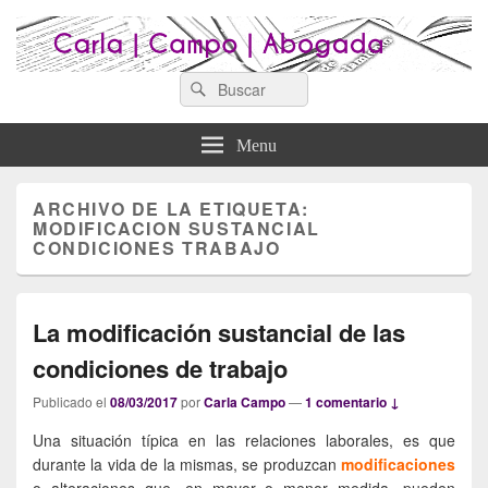
Search
Abogados Lugo : Carla Campo
Search
Abogados Lugo
for:
Abogada
Menu
ARCHIVO DE LA ETIQUETA:
MODIFICACION SUSTANCIAL
CONDICIONES TRABAJO
La modificación sustancial de las
condiciones de trabajo
Publicado el
08/03/2017
por
Carla Campo
—
1 comentario ↓
Una situación típica en las relaciones laborales, es que
durante la vida de la mismas, se produzcan
modificaciones
o alteraciones que, en mayor o menor medida, pueden