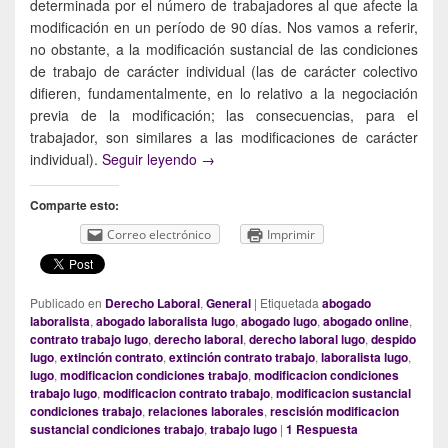
determinada por el número de trabajadores al que afecte la
modificación en un período de 90 días. Nos vamos a referir,
no obstante, a la modificación sustancial de las condiciones
de trabajo de carácter individual (las de carácter colectivo
difieren, fundamentalmente, en lo relativo a la negociación
previa de la modificación; las consecuencias, para el
trabajador, son similares a las modificaciones de carácter
La modificación sustancial de las condi
individual).
Seguir leyendo
→
Comparte esto:
Correo electrónico
Imprimir
Publicado en
Derecho Laboral
,
General
|
Etiquetada
abogado
laboralista
,
abogado laboralista lugo
,
abogado lugo
,
abogado online
,
contrato trabajo lugo
,
derecho laboral
,
derecho laboral lugo
,
despido
lugo
,
extinción contrato
,
extinción contrato trabajo
,
laboralista lugo
,
lugo
,
modificacion condiciones trabajo
,
modificacion condiciones
trabajo lugo
,
modificacion contrato trabajo
,
modificacion sustancial
condiciones trabajo
,
relaciones laborales
,
rescisión modificacion
sustancial condiciones trabajo
,
trabajo lugo
|
1
Respuesta