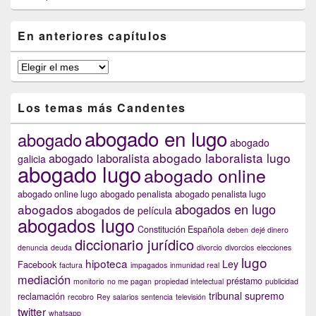
En anteriores capítulos
En
anteriores
capítulos
Los temas más Candentes
abogado en lugo
abogado
abogado
abogado laboralista lugo
abogado laboralista
galicia
abogado lugo
abogado online
abogado online lugo
abogado penalista
abogado penalista lugo
abogados en lugo
abogados
abogados de película
abogados lugo
Constitución Española
deben
dejé dinero
diccionario jurídico
denuncia
deuda
divorcio
divorcios
elecciones
lugo
hipoteca
Ley
Facebook
factura
impagados
inmunidad real
mediación
préstamo
monitorio
no me pagan
propiedad intelectual
publicidad
tribunal supremo
reclamación
recobro
Rey
salarios
sentencia
televisión
twitter
whatsapp