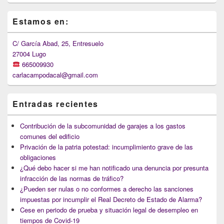
Primary
Estamos en:
Sidebar
Widget
Area
C/ García Abad, 25, Entresuelo
27004 Lugo
665009930
carlacampodacal@gmail.com
Entradas recientes
Contribución de la subcomunidad de garajes a los gastos
comunes del edificio
Privación de la patria potestad: incumplimiento grave de las
obligaciones
¿Qué debo hacer si me han notificado una denuncia por presunta
infracción de las normas de tráfico?
¿Pueden ser nulas o no conformes a derecho las sanciones
impuestas por incumplir el Real Decreto de Estado de Alarma?
Cese en periodo de prueba y situación legal de desempleo en
tiempos de Covid-19