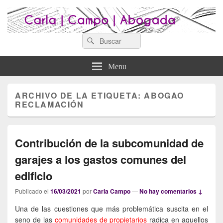
Search
Abogados Lugo : Carla Campo
Search
Abogados Lugo
for:
Abogada
Menu
ARCHIVO DE LA ETIQUETA:
ABOGAO
RECLAMACIÓN
Contribución de la subcomunidad de
garajes a los gastos comunes del
edificio
Publicado el
16/03/2021
por
Carla Campo
—
No hay comentarios ↓
Una de las cuestiones que más problemática suscita en el
seno de las
comunidades de propietarios
radica en aquellos