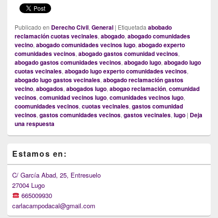
Publicado en
Derecho Civil
,
General
|
Etiquetada
abobado
reclamación cuotas vecinales
,
abogado
,
abogado comunidades
vecino
,
abogado comunidades vecinos lugo
,
abogado experto
comunidades vecinos
,
abogado gastos comunidad vecinos
,
abogado gastos comunidades vecinos
,
abogado lugo
,
abogado lugo
cuotas vecinales
,
abogado lugo experto comunidades vecinos
,
abogado lugo gastos vecinales
,
abogado reclamación gastos
vecino
,
abogados
,
abogados lugo
,
abogao reclamación
,
comunidad
vecinos
,
comunidad vecinos lugo
,
comunidades vecinos lugo
,
coomunidades vecinos
,
cuotas vecinales
,
gastos comunidad
vecinos
,
gastos comunidades vecinos
,
gastos vecinales
,
lugo
|
Deja
una respuesta
Primary
Estamos en:
Sidebar
Widget
Area
C/ García Abad, 25, Entresuelo
27004 Lugo
665009930
carlacampodacal@gmail.com