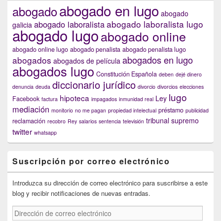
abogado en lugo
abogado
abogado
abogado laboralista lugo
abogado laboralista
galicia
abogado lugo
abogado online
abogado online lugo
abogado penalista
abogado penalista lugo
abogados en lugo
abogados
abogados de película
abogados lugo
Constitución Española
deben
dejé dinero
diccionario jurídico
denuncia
deuda
divorcio
divorcios
elecciones
lugo
hipoteca
Ley
Facebook
factura
impagados
inmunidad real
mediación
préstamo
monitorio
no me pagan
propiedad intelectual
publicidad
tribunal supremo
reclamación
recobro
Rey
salarios
sentencia
televisión
twitter
whatsapp
Suscripción por correo electrónico
Introduzca su dirección de correo electrónico para suscribirse a este
blog y recibir notificaciones de nuevas entradas.
Dirección
de