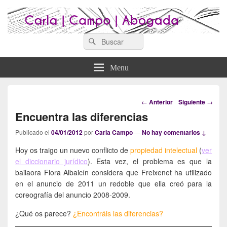
Search
Abogados Lugo : Carla Campo
Search
Abogados Lugo
for:
Abogada
Menu
Navegación
←
Anterior
Siguiente
→
por
Encuentra las diferencias
los
artículos
Publicado el
04/01/2012
por
Carla Campo
—
No hay comentarios ↓
Hoy os traigo un nuevo conflicto de
propiedad intelectual
(
ver
el diccionario jurídico
). Esta vez, el problema es que la
bailaora Flora Albaicín considera que Freixenet ha utilizado
en el anuncio de 2011 un redoble que ella creó para la
coreografía del anuncio 2008-2009.
¿Qué os parece?
¿Encontráis las diferencias?