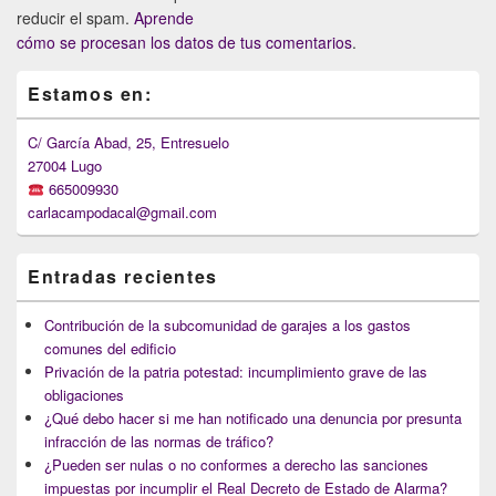
reducir el spam.
Aprende
cómo se procesan los datos de tus comentarios
.
Primary
Estamos en:
Sidebar
Widget
Area
C/ García Abad, 25, Entresuelo
27004 Lugo
665009930
carlacampodacal@gmail.com
Entradas recientes
Contribución de la subcomunidad de garajes a los gastos
comunes del edificio
Privación de la patria potestad: incumplimiento grave de las
obligaciones
¿Qué debo hacer si me han notificado una denuncia por presunta
infracción de las normas de tráfico?
¿Pueden ser nulas o no conformes a derecho las sanciones
impuestas por incumplir el Real Decreto de Estado de Alarma?