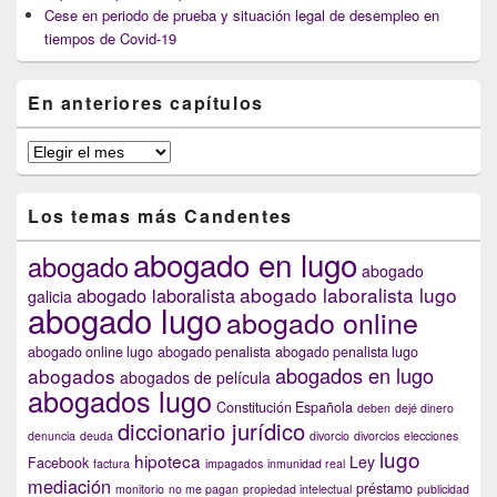
Cese en periodo de prueba y situación legal de desempleo en
tiempos de Covid-19
En anteriores capítulos
En
anteriores
capítulos
Los temas más Candentes
abogado en lugo
abogado
abogado
abogado laboralista lugo
abogado laboralista
galicia
abogado lugo
abogado online
abogado online lugo
abogado penalista
abogado penalista lugo
abogados en lugo
abogados
abogados de película
abogados lugo
Constitución Española
deben
dejé dinero
diccionario jurídico
denuncia
deuda
divorcio
divorcios
elecciones
lugo
hipoteca
Ley
Facebook
factura
impagados
inmunidad real
mediación
préstamo
monitorio
no me pagan
propiedad intelectual
publicidad