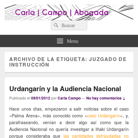
Search
Abogados Lugo : Carla Campo
Search
Abogados Lugo
for:
Abogada
Menu
ARCHIVO DE LA ETIQUETA:
JUZGADO DE
INSTRUCCIÓN
Urdangarín y la Audiencia Nacional
Publicado el
09/01/2012
por
Carla Campo
—
No hay comentarios ↓
Hace unos días, empezaron a salir noticias sobre el caso
«Palma Arena», más conocido como «
caso Urdangarín
«, y,
parafraseando, venían a decir algo así como que la
Audiencia Nacional no quería investigar a Iñaki Urdangarín
porque consideraba que
las cantidades defraudadas no