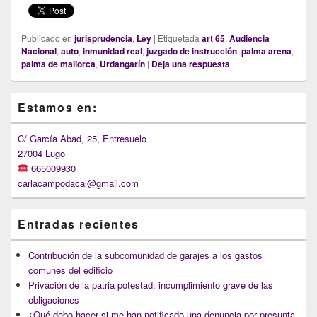
Publicado en
jurisprudencia
,
Ley
|
Etiquetada
art 65
,
Audiencia
Nacional
,
auto
,
inmunidad real
,
juzgado de instrucción
,
palma arena
,
palma de mallorca
,
Urdangarín
|
Deja una respuesta
Primary
Estamos en:
Sidebar
Widget
Area
C/ García Abad, 25, Entresuelo
27004 Lugo
665009930
carlacampodacal@gmail.com
Entradas recientes
Contribución de la subcomunidad de garajes a los gastos
comunes del edificio
Privación de la patria potestad: incumplimiento grave de las
obligaciones
¿Qué debo hacer si me han notificado una denuncia por presunta