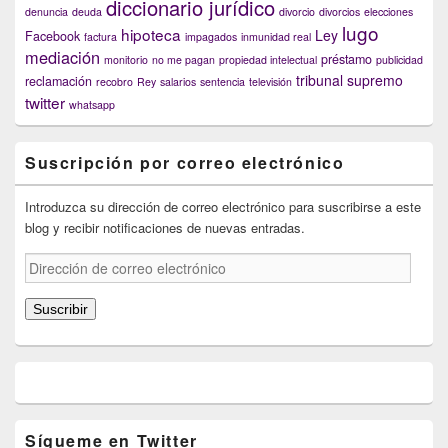
diccionario jurídico
denuncia
deuda
divorcio
divorcios
elecciones
lugo
hipoteca
Ley
Facebook
factura
impagados
inmunidad real
mediación
préstamo
monitorio
no me pagan
propiedad intelectual
publicidad
tribunal supremo
reclamación
recobro
Rey
salarios
sentencia
televisión
twitter
whatsapp
Suscripción por correo electrónico
Introduzca su dirección de correo electrónico para suscribirse a este
blog y recibir notificaciones de nuevas entradas.
Dirección
de
correo
Suscribir
electrónico
Sígueme en Twitter