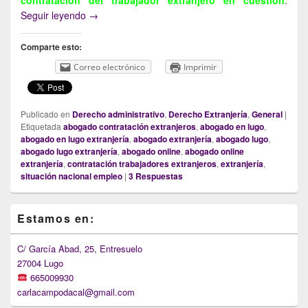
La contratación de trabajadores extranjeros: la si
Seguir leyendo
→
Comparte esto:
Correo electrónico
Imprimir
Publicado en
Derecho administrativo
,
Derecho Extranjería
,
General
|
Etiquetada
abogado contratación extranjeros
,
abogado en lugo
,
abogado en lugo extranjería
,
abogado extranjería
,
abogado lugo
,
abogado lugo extranjería
,
abogado online
,
abogado online
extranjería
,
contratación trabajadores extranjeros
,
extranjería
,
situación nacional empleo
|
3
Respuestas
Primary
Estamos en:
Sidebar
Widget
Area
C/ García Abad, 25, Entresuelo
27004 Lugo
665009930
carlacampodacal@gmail.com