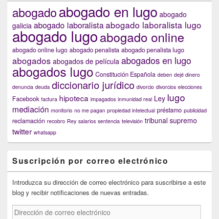
abogado en lugo
abogado
abogado
abogado laboralista lugo
abogado laboralista
galicia
abogado lugo
abogado online
abogado online lugo
abogado penalista
abogado penalista lugo
abogados en lugo
abogados
abogados de película
abogados lugo
Constitución Española
deben
dejé dinero
diccionario jurídico
denuncia
deuda
divorcio
divorcios
elecciones
lugo
hipoteca
Ley
Facebook
factura
impagados
inmunidad real
mediación
préstamo
monitorio
no me pagan
propiedad intelectual
publicidad
tribunal supremo
reclamación
recobro
Rey
salarios
sentencia
televisión
twitter
whatsapp
Suscripción por correo electrónico
Introduzca su dirección de correo electrónico para suscribirse a este
blog y recibir notificaciones de nuevas entradas.
Dirección