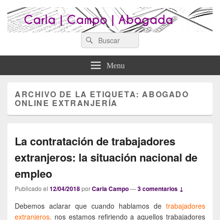
Search
Abogados Lugo : Carla Campo
Search
Abogados Lugo
for:
Abogada
Menu
ARCHIVO DE LA ETIQUETA:
ABOGADO
ONLINE EXTRANJERÍA
La contratación de trabajadores
extranjeros: la situación nacional de
empleo
Publicado el
12/04/2018
por
Carla Campo
—
3 comentarios ↓
Debemos aclarar que cuando hablamos de
trabajadores
extranjeros,
nos estamos refiriendo a aquellos trabajadores