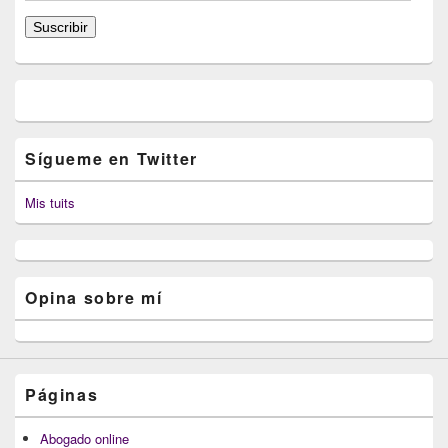
de
correo
Suscribir
electrónico
Sígueme en Twitter
Mis tuits
Opina sobre mí
Páginas
Abogado online