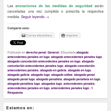
Las
anotaciones de las medidas de seguridad
serán
canceladas una vez cumplida o prescrita la respectiva
La cancelación de antecedentes penales
medida.
Seguir leyendo
→
Comparte esto:
Correo electrónico
Imprimir
Publicado en
derecho penal
,
General
|
Etiquetada
abogado
antecedentes penales en lugo
,
abogado antecedentes penales lugo
,
abogado cancelación antecedentes penales en lugo
,
abogado
cancelación antecedentes penales lugo
,
abogado cancelación
antecedetnes penales
,
abogado en galicia
,
abogado en lugo
,
abogado galicia
,
abogado lugo
,
abogado online
,
abogado penal
,
abogado penal lugo
,
abogado penalista
,
abogado penalista en lugo
,
abogado penalista lugo
,
abogados lugo
,
antecedentes penales
,
antecedentes penales en lugo
,
antecedentes penales lugo
|
1
Respuesta
Primary
Estamos en:
Sidebar