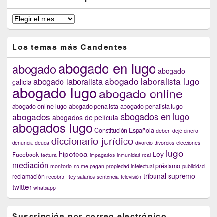
En
anteriores
capítulos
Los temas más Candentes
abogado en lugo
abogado
abogado
abogado laboralista lugo
abogado laboralista
galicia
abogado lugo
abogado online
abogado online lugo
abogado penalista
abogado penalista lugo
abogados en lugo
abogados
abogados de película
abogados lugo
Constitución Española
deben
dejé dinero
diccionario jurídico
denuncia
deuda
divorcio
divorcios
elecciones
lugo
hipoteca
Ley
Facebook
factura
impagados
inmunidad real
mediación
préstamo
monitorio
no me pagan
propiedad intelectual
publicidad
tribunal supremo
reclamación
recobro
Rey
salarios
sentencia
televisión
twitter
whatsapp
Suscripción por correo electrónico