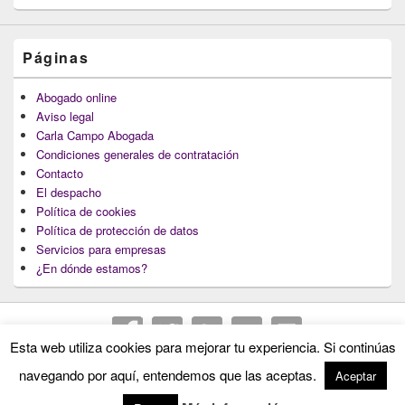
Páginas
Abogado online
Aviso legal
Carla Campo Abogada
Condiciones generales de contratación
Contacto
El despacho
Política de cookies
Política de protección de datos
Servicios para empresas
¿En dónde estamos?
Esta web utiliza cookies para mejorar tu experiencia. Si continúas
Copyright © 2026
Abogados Lugo : Carla Campo Abogada
. Todos los Derechos
navegando por aquí, entendemos que las aceptas.
Aceptar
Reservados.