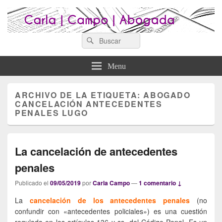
Search
Abogados Lugo : Carla Campo
Search
Abogados Lugo
for:
Abogada
Menu
ARCHIVO DE LA ETIQUETA:
ABOGADO
CANCELACIÓN ANTECEDENTES
PENALES LUGO
La cancelación de antecedentes
penales
Publicado el
09/05/2019
por
Carla Campo
—
1 comentario ↓
La
cancelación de los antecedentes penales
(no
confundir con «antecedentes policiales») es una cuestión
regulada en los artículos 136 y ss. del Código Penal. Es un