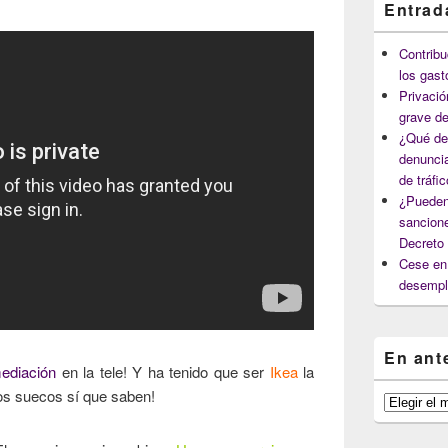
Entrad
Contribu
los gast
Privació
grave de
¿Qué deb
denuncia
de tráfi
¿Pueden
sancione
Decreto
Cese en 
desempl
En ant
ediación
en la tele! Y ha tenido que ser
Ikea
la
os suecos sí que saben!
En
anteriores
capítulos