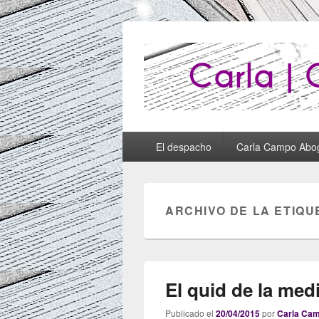
Abogados Lug
Abogados Lugo
Menú
El despacho
Carla Campo Abo
principal
ARCHIVO DE LA ETIQU
El quid de la med
Publicado el
20/04/2015
por
Carla Ca