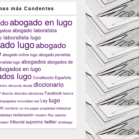
mas más Candentes
abogado en lugo
ado
abogado laboralista
alicia
 laboralista lugo
ado lugo
abogado
e
abogado online lugo
abogado penalista
abogados
abogados de
nalista lugo
bogados en lugo
dos lugo
Constitución Española
diccionario
inero
denuncia
deuda
o
Facebook
divorcio
divorcios
elecciones
factura
lugo
Ley
impagados
inmunidad real
ón
monitorio
no me pagan
propiedad intelectual
reclamación
ublicidad
recobro
Rey
salarios
twitter
tribunal supremo
evisión
whatsapp