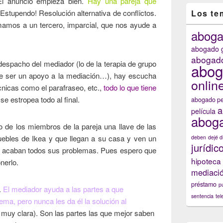
l anuncio empieza bien.
Hay una pareja que
 ¡Estupendo! Resolución alternativa de conflictos.
Los te
mamos a un tercero, imparcial, que nos ayude a
abog
abogado g
abogado
spacho del mediador (lo de la terapia de grupo
abog
de ser un apoyo a la mediación…), hay escucha
onlin
cnicas como el parafraseo, etc.,
todo lo que tiene
e estropea todo al final.
abogado pe
a
película
aboga
 de los miembros de la pareja una llave de las
bles de Ikea y que llegan a su casa y ven un
deben
dejé d
jurídic
 acaban todos sus problemas. Pues espero que
hipoteca
nerlo.
mediaci
préstamo
p
.
El mediador ayuda a las partes a que
sentencia
tel
ema, pero nunca les da él la solución al
muy clara). Son las partes las que mejor saben