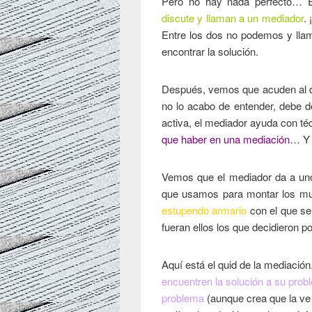
Pero no hay nada perfecto… E
discute y llaman a un mediador
.
Entre los dos no podemos y lla
encontrar la solución.
Después, vemos que acuden al de
no lo acabo de entender, debe 
activa, el mediador ayuda con té
que haber en una mediación
… Y s
Vemos que el mediador da a uno
que usamos para montar los mue
estupendo armario
con el que se
fueran ellos los que decidieron po
Aquí está el quid de la mediación
encuentren la solución a su probl
problema
(aunque crea que la ve 