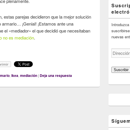
face plenamente.
Suscri
electr
ón, estas parejas decidieron que la mejor solución
o armario… ¡Genial! ¡Estamos ante una
Introduzca 
fue el «mediador» el que decidió que necesitaban
suscribirse
nuevas ent
o no es mediación
.
Dirección
de
correo
rimir
electrónico
Suscribir
rmario
,
Ikea
,
mediación
|
Deja una respuesta
Síguem