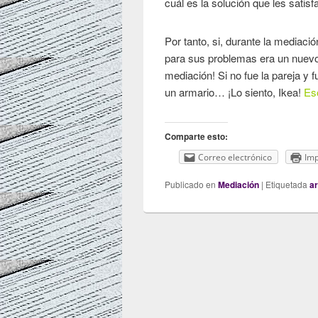
cuál es la solución que les satis
Por tanto, si, durante la mediaci
para sus problemas era un nuev
mediación! Si no fue la pareja y 
un armario… ¡Lo siento, Ikea!
Es
Comparte esto:
Correo electrónico
Imp
Publicado en
Mediación
|
Etiquetada
a