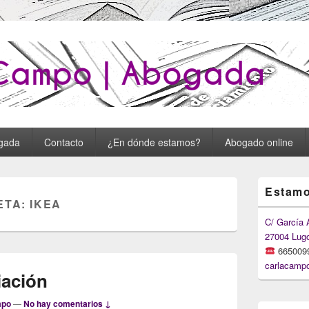
o : Carla Campo Abogada
gada
Contacto
¿En dónde estamos?
Abogado online
Primary
Estamo
Sidebar
ETA:
IKEA
Widget
Area
C/ García 
27004 Lug
665009
carlacamp
iación
mpo
—
No hay comentarios ↓